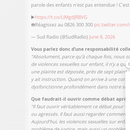
parole des enfants n'est pas entendue ! C'est
▶️
https://t.co/LIMgdJRBVG
☎️Réagissez au 0826 300 300
pic.twitter.com/
— Sud Radio (@SudRadio)
June 8, 2026
Vous parlez donc d’une responsabilité coll
“Absolument, parce qu’à chaque fois, nous s
de violences sexuelles sur enfant, il n’y a qu
une plainte est déposée, près de sept plainte
y ait instruction. Quand on arrive à une cond
dysfonctionne profondément dans notre soci
Que faudrait-il ouvrir comme débat après
“Il faut ouvrir véritablement ce débat pour v
ou agressés. Il faut aussi regarder comment
Aujourd’hui, les violences sexuelles sur enfan
problème de justice, mais aussi un problème 