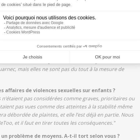
que foyer, village, collectivité
"
 réunit les procureurs généraux pour accélérer le
ants. Est-ce la bonne réaction ?
in, qui fait des annonces. Derrière, il n’y a pas
s que la France dispose de moyens très inférieurs à ceux
 mieux avec des moyens aussi faibles. Il y a eu des
uarnec, mais elles ne sont pas du tout à la mesure de
s affaires de violences sexuelles sur enfants ?
s n’étaient pas considérées comme graves, prioritaires ou
étaient pas vues comme des atteintes à la stabilité même
sera débordée de plaintes, et elle l’est déjà en partie. Nous
, et il faut en tirer toutes les conséquences.”
un problème de moyens. A-t-il tort selon vous ?