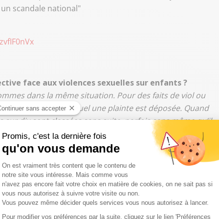
 un scandale national"
izvfIF0nVx
ective face aux violences sexuelles sur enfants ?
ommes dans la même situation. Pour des faits de viol ou
’un cas sur dix dans lequel une plainte est déposée. Quand
s sur dix sont classées sans suite, parfois sans même qu’il
amnation, c’est presque miraculeux, et c’est cela qui
été.”
 ce drame ?
oir comment on rend justice aux enfants qui ont été violés
 on protège la société des personnes dangereuses.
ts ne sont pas traitées avec la gravité nécessaire. C’est un
de société.”