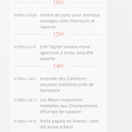
16H
Centre de soins pour animaux
07/08 à 16:00
sauvages aide chevreuils et
rapaces
15H
Erik Tegnér victime d'une
07/08 à 15:31
agression à Groix, enquête
ouverte
14H
Incendie des Corbières :
07/08 à 14:21
situation stabilisée près de
Narbonne
Les Bleus remportent
07/08 à 14:17
médailles aux Championnats
d'Europe de natation
Visite papale en France : Léon
07/08 à 14:15
XIV arrive à Paris