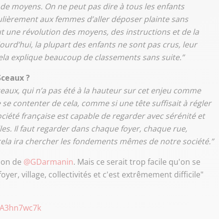
e de moyens. On ne peut pas dire à tous les enfants
iculièrement aux femmes d’aller déposer plainte sans
aut une révolution des moyens, des instructions et de la
ourd’hui, la plupart des enfants ne sont pas crus, leur
ela explique beaucoup de classements sans suite.”
Sceaux ?
ceaux, qui n’a pas été à la hauteur sur cet enjeu comme
e se contenter de cela, comme si une tête suffisait à régler
société française est capable de regarder avec sérénité et
les. Il faut regarder dans chaque foyer, chaque rue,
t cela ira chercher les fondements mêmes de notre société.”
sion de
@GDarmanin
. Mais ce serait trop facile qu'on se
yer, village, collectivités et c'est extrêmement difficile"
/jA3hn7wc7k