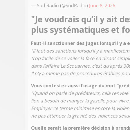
— Sud Radio (@SudRadio)
June 8, 2026
"Je voudrais qu’il y ait
plus systématiques et fo
Faut-il sanctionner des juges lorsqu’il y a
“Il faut des sanctions lorsqu’il y a manifeste
trop facile de se voiler la face en disant sim
dans l’affaire Le Scouarnec, c’est qu’après 30
Il n’y a même pas de procédures établies pour
Vous contestez aussi l’usage du mot “préd
“Quand on parle de prédateurs, cela renvoie 
lion a besoin de manger la gazelle pour vivre
Employer ce terme minimise encore la violenc
ne pas atténuer la gravité des violences sexue
Quelle serait la première décision à prendr