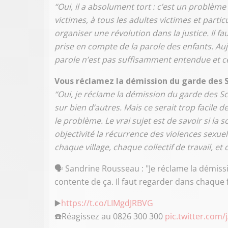
“Oui, il a absolument tort : c’est un problèm
victimes, à tous les adultes victimes et part
organiser une révolution dans la justice. Il f
prise en compte de la parole des enfants. Auj
parole n’est pas suffisamment entendue et c
Vous réclamez la démission du garde des 
“Oui, je réclame la démission du garde des S
sur bien d’autres. Mais ce serait trop facile d
le problème. Le vrai sujet est de savoir si la 
objectivité la récurrence des violences sexuel
chaque village, chaque collectif de travail, e
🗣️ Sandrine Rousseau : "Je réclame la démis
contente de ça. Il faut regarder dans chaque fo
▶️
https://t.co/LIMgdJRBVG
☎️Réagissez au 0826 300 300
pic.twitter.com