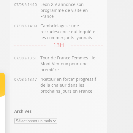
Léon XIV annonce son
07/08 à 14:10
programme de visite en
France
Cambriolages : une
07/08 à 14:09
recrudescence qui inquiète
les commerçants lyonnais
13H
Tour de France Femmes : le
07/08 à 13:51
Mont Ventoux pour une
première
"Retour en force" progressif
07/08 à 13:17
de la chaleur dans les
prochains jours en France
Archives
Archives