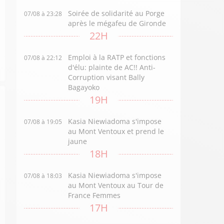
Soirée de solidarité au Porge
07/08 à 23:28
après le mégafeu de Gironde
22H
Emploi à la RATP et fonctions
07/08 à 22:12
d'élu: plainte de AC!! Anti-
Corruption visant Bally
Bagayoko
19H
Kasia Niewiadoma s'impose
07/08 à 19:05
au Mont Ventoux et prend le
jaune
18H
Kasia Niewiadoma s'impose
07/08 à 18:03
au Mont Ventoux au Tour de
France Femmes
17H