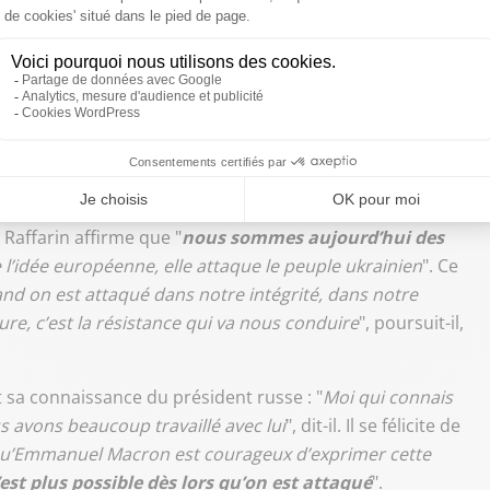
ura cette violence qui créera de la violence
".
on. Israël a le droit de se défendre, mais ça n’oblige pas à
s !" affirme
@jpraffarin
pic.twitter.com/4OmCwFyGj6
ants face à la Russie"
 Raffarin affirme que "
nous sommes aujourd’hui des
 l’idée européenne, elle attaque le peuple ukrainien
". Ce
nd on est attaqué dans notre intégrité, dans notre
ture, c’est la résistance qui va nous conduire
", poursuit-il,
 sa connaissance du président russe : "
Moi qui connais
s avons beaucoup travaillé avec lui
", dit-il. Il se félicite de
qu’Emmanuel Macron est courageux d’exprimer cette
est plus possible dès lors qu’on est attaqué
".