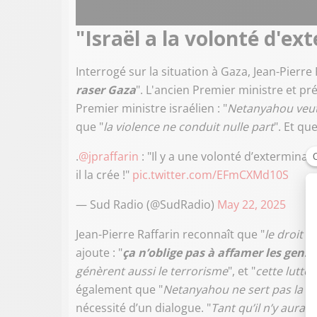
"Israël a la volonté d'ex
Interrogé sur la situation à Gaza, Jean-Pierre 
raser Gaza
". L'ancien Premier ministre et p
Premier ministre israélien : "
Netanyahou veut t
que "
la violence ne conduit nulle part
". Et que
.
@jpraffarin
: "Il y a une volonté d’extermina
il la crée !"
pic.twitter.com/EFmCXMd10S
— Sud Radio (@SudRadio)
May 22, 2025
Jean-Pierre Raffarin reconnaît que "
le droit d
ajoute : "
ça n’oblige pas à affamer les gens e
génèrent aussi le terrorisme
", et "
cette lutte
également que "
Netanyahou ne sert pas la cau
nécessité d’un dialogue. "
Tant qu’il n’y aura 