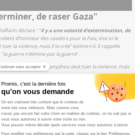
terminer, de raser Gaza"
Raffarin déclare : "
Il y a une volonté d’extermination, de
résident d’honneur des
Leaders pour la Paix
, vise ici le
uer la violence, mais il la crée
" estime-t-il. Il rappelle
 "
la guerre n’élimine pas la guerre
".
tion, de raser Gaza. Netanyahou veut tuer la violence, mais
e se défendre fait partie du droit international
". Mais il
t tuer les populations civiles
". "
Les souffrances
-là ne créera que du terrorisme à venir
" alerte-t-il. Il juge
se mondiale, qui est celle d’Israël
". Et insiste sur la
pas une Palestine organisée, tant qu’il n’y aura pas une