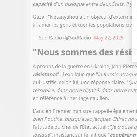
capacité d’un dialogue entre deux États, il y a
Gaza : "Netanyahou a un objectif d’exterminati
affamer les gens et tuer les populations civile
— Sud Radio (@SudRadio)
May 22, 2025
"Nous sommes des résist
À propos de la guerre en Ukraine, Jean-Pierre
résistants
". Il explique que "
la Russie attaque
qui justifie, selon lui, une réponse claire. "
Qua
territoire, dans notre dignité, dans notre cul
en référence à l’héritage gaullien.
L’ancien Premier ministre rappelle également
bien Poutine, puisqu’avec Jacques Chirac nou
l’attitude du chef de l’État actuel : "
Je trouve 
logique
", insistant sur le fait que "
coopérer n’