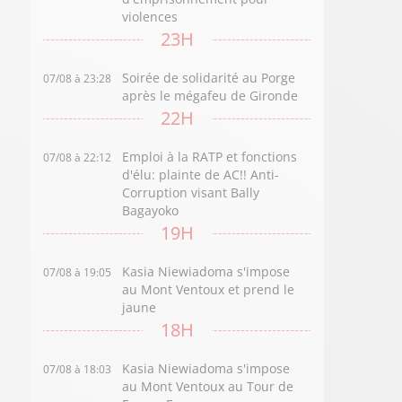
violences
23H
Soirée de solidarité au Porge
07/08 à 23:28
après le mégafeu de Gironde
22H
Emploi à la RATP et fonctions
07/08 à 22:12
d'élu: plainte de AC!! Anti-
Corruption visant Bally
Bagayoko
19H
Kasia Niewiadoma s'impose
07/08 à 19:05
au Mont Ventoux et prend le
jaune
18H
Kasia Niewiadoma s'impose
07/08 à 18:03
au Mont Ventoux au Tour de