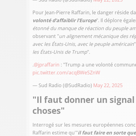
Pour Jean-Pierre Raffarin, le danger réside d
volonté d’affaiblir l’Europe
". Il déplore égal
étonné du manque de réaction du peuple am
observant "
un alignement mécanique des rép
avec les États-Unis, avec le peuple américain
"
les États-Unis de Trump
".
.
@jpraffarin
: "Trump a une volonté commune a
pic.twitter.com/acqBWeSZnW
— Sud Radio (@SudRadio)
May 22, 2025
"Il faut donner un signal
choses"
Interrogé sur les mesures européennes conce
Raffarin estime qu'"
il faut faire en sorte q