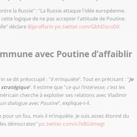
ntre la Russie" : "La Russie attaque l'idée européenne.
tte logique de ne pas accepter l'attitude de Poutine.
le" déclare
@jpraffarin
pic.twitter.com/GbhDiscvDX
mmune avec Poutine d’affaiblir
n se dit préoccupé : "
Il m’inquiète
". Tout en précisant : "
Je
s stratégique
". Il estime que "
ce qui l’intéresse, c’est les
américain cherche à exploiter ses relations avec Vladimir
e un dialogue avec Poutine
", explique-t-il.
pour un fou, mais il m’inquiète. Je suis assez étonné du
 des démocrates"
pic.twitter.com/o7e8Gdmegt