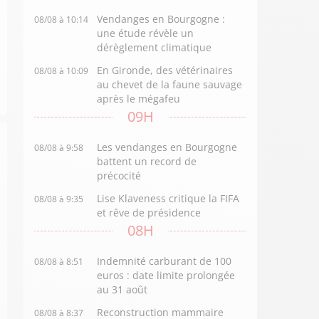
Vendanges en Bourgogne :
08/08 à 10:14
une étude révèle un
dérèglement climatique
En Gironde, des vétérinaires
08/08 à 10:09
au chevet de la faune sauvage
après le mégafeu
09H
Les vendanges en Bourgogne
08/08 à 9:58
battent un record de
précocité
Lise Klaveness critique la FIFA
08/08 à 9:35
et rêve de présidence
08H
Indemnité carburant de 100
08/08 à 8:51
euros : date limite prolongée
au 31 août
Reconstruction mammaire
08/08 à 8:37