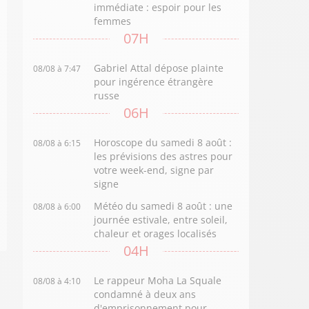
immédiate : espoir pour les
femmes
07H
Gabriel Attal dépose plainte
08/08 à 7:47
pour ingérence étrangère
russe
06H
Horoscope du samedi 8 août :
08/08 à 6:15
les prévisions des astres pour
votre week-end, signe par
signe
Météo du samedi 8 août : une
08/08 à 6:00
journée estivale, entre soleil,
chaleur et orages localisés
04H
Le rappeur Moha La Squale
08/08 à 4:10
condamné à deux ans
d'emprisonnement pour