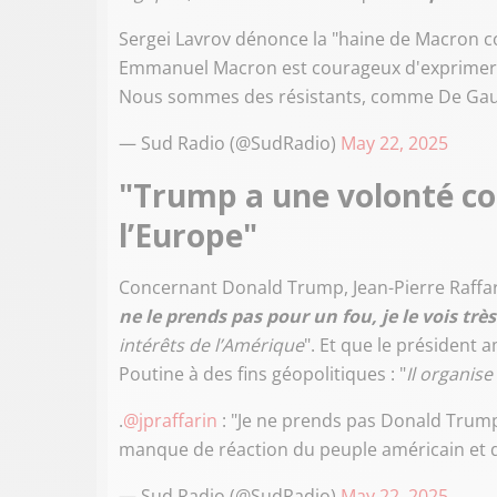
Sergei Lavrov dénonce la "haine de Macron co
Emmanuel Macron est courageux d'exprimer ce
Nous sommes des résistants, comme De Gaul
— Sud Radio (@SudRadio)
May 22, 2025
"Trump a une volonté co
l’Europe"
Concernant Donald Trump, Jean-Pierre Raffari
ne le prends pas pour un fou, je le vois trè
intérêts de l’Amérique
". Et que le président 
Poutine à des fins géopolitiques : "
Il organis
.
@jpraffarin
: "Je ne prends pas Donald Trump 
manque de réaction du peuple américain et
— Sud Radio (@SudRadio)
May 22, 2025