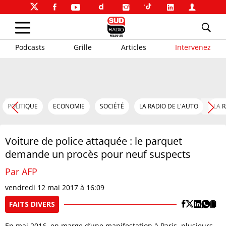
Podcasts
Grille
Articles
Intervenez
POLITIQUE
ECONOMIE
SOCIÉTÉ
LA RADIO DE L'AUTO
LA 
Voiture de police attaquée : le parquet
demande un procès pour neuf suspects
Par AFP
vendredi 12 mai 2017 à 16:09
FAITS DIVERS
En mai 2016, en marge d’une manifestation à Paris, plusieurs