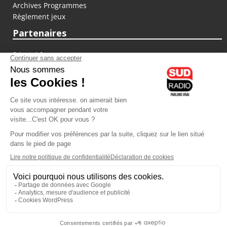
Archives Programmes
Règlement jeux
Partenaires
fiducial.fr
lyoncapitale.fr
olympique-et-lyonnais.com
L'application Iphone / Android
Téléchargez l'application
Les cookies
Gestion des cookies
Crédit photos : ©Sud Radio / Pierre Olivier