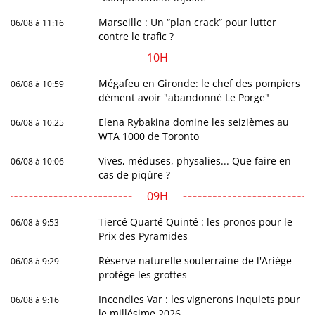
Marseille : Un “plan crack” pour lutter
06/08 à 11:16
contre le trafic ?
10H
Mégafeu en Gironde: le chef des pompiers
06/08 à 10:59
dément avoir "abandonné Le Porge"
Elena Rybakina domine les seizièmes au
06/08 à 10:25
WTA 1000 de Toronto
Vives, méduses, physalies... Que faire en
06/08 à 10:06
cas de piqûre ?
09H
Tiercé Quarté Quinté : les pronos pour le
06/08 à 9:53
Prix des Pyramides
Réserve naturelle souterraine de l'Ariège
06/08 à 9:29
protège les grottes
Incendies Var : les vignerons inquiets pour
06/08 à 9:16
le millésime 2026