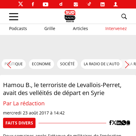
Podcasts
Grille
Articles
Intervenez
POLITIQUE
ECONOMIE
SOCIÉTÉ
LA RADIO DE L'AUTO
LA 
Hamou B., le terroriste de Levallois-Perret,
avait des velléités de départ en Syrie
Par La rédaction
mercredi 23 août 2017 à 14:42
FAITS DIVERS
Deux semaines après l’attaque de militaires de l’opération