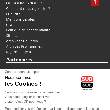
QUI SOMMES-NOUS ?
Comment nous rejoindre ?
Publicité
Mentions Légales
CGU
Politique de confidentialité
Sitemap
Archives Sud Radio
Archives Programmes
Règlement jeux
Partenaires
fiducial.fr
lyoncapitale.fr
olympique-et-lyonnais.com
L'application Iphone / Android
Téléchargez l'application