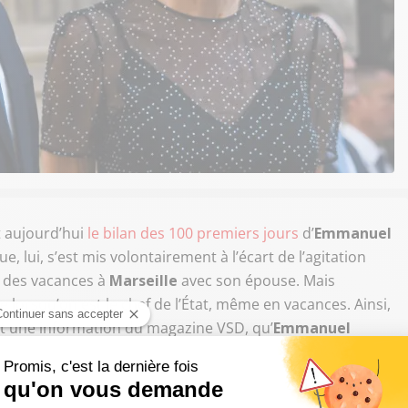
t aujourd’hui
le bilan des 100 premiers jours
d’
Emmanuel
ue, lui, s’est mis volontairement à l’écart de l’agitation
t des vacances à
Marseille
avec son épouse. Mais
ille lorsqu’on est le chef de l’État, même en vacances. Ainsi,
nt une information du magazine VSD, qu’
Emmanuel
n photographe.
usif à Marseille ?