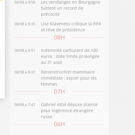
Les vendanges en Bourgogne
08/08 à 9:58
battent un record de
précocité
Lise Klaveness critique la FIFA
08/08 à 9:35
et rêve de présidence
08H
Indemnité carburant de 100
08/08 à 8:51
euros : date limite prolongée
au 31 août
Reconstruction mammaire
08/08 à 8:37
immédiate : espoir pour les
femmes
07H
Gabriel Attal dépose plainte
08/08 à 7:47
pour ingérence étrangère
russe
06H