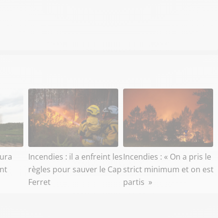
aura
Incendies : il a enfreint les
Incendies : « On a pris le
ant
règles pour sauver le Cap
strict minimum et on est
Ferret
partis »