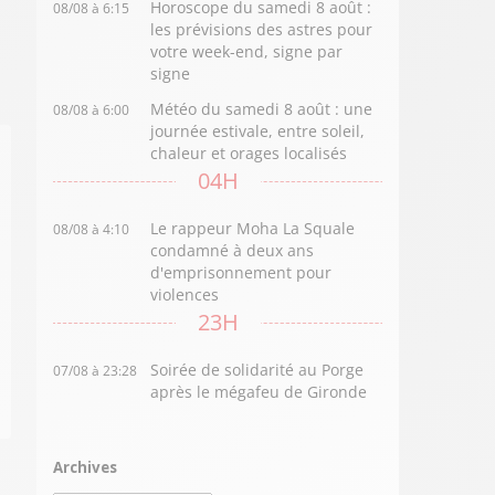
Horoscope du samedi 8 août :
08/08 à 6:15
les prévisions des astres pour
votre week-end, signe par
signe
Météo du samedi 8 août : une
08/08 à 6:00
journée estivale, entre soleil,
chaleur et orages localisés
04H
Le rappeur Moha La Squale
08/08 à 4:10
condamné à deux ans
d'emprisonnement pour
violences
23H
Soirée de solidarité au Porge
07/08 à 23:28
après le mégafeu de Gironde
Archives