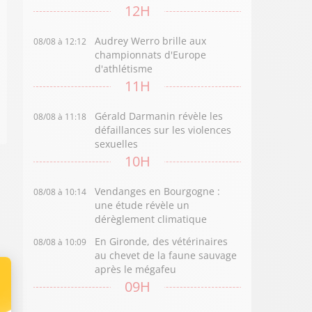
12H
Audrey Werro brille aux
08/08 à 12:12
championnats d'Europe
d'athlétisme
11H
Gérald Darmanin révèle les
08/08 à 11:18
défaillances sur les violences
sexuelles
10H
Vendanges en Bourgogne :
08/08 à 10:14
une étude révèle un
dérèglement climatique
En Gironde, des vétérinaires
08/08 à 10:09
au chevet de la faune sauvage
après le mégafeu
09H