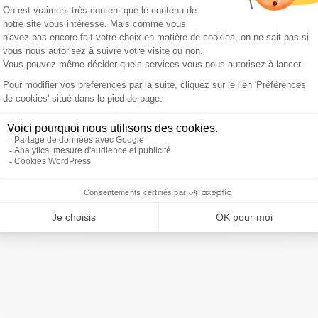
la justice pour "
harcèlement et tentative d'atteinte à la vie
 le suivait sur son lieu de vacances. Le photographe en
priété privée
" où résident le chef de l'État et son épouse
ui a conduit à un dépôt de plainte
", a-t-on précisé du côté
ivre Sud Radio