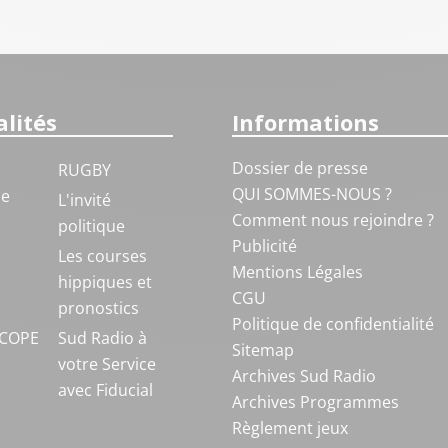
lités
Informations
Dossier de presse
RUGBY
QUI SOMMES-NOUS ?
ue
L'invité
Comment nous rejoindre ?
politique
Publicité
S
Les courses
Mentions Légales
hippiques et
CGU
pronostics
Politique de confidentialité
COPE
Sud Radio à
Sitemap
votre Service
Archives Sud Radio
avec Fiducial
Archives Programmes
Règlement jeux