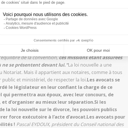
ment énumérés par les textes.
Dès lors que la convention
laire d’information signé par le mineur y sera joint et
ux parties avant de signer la convention aura été respecté,
ser l’acte au rang des minutes : c’est ce que dit la loi et il
application ne prévoient pas que le notaire reçoive les
 à aucune interprétation. Le Garde des Sceaux l’a confirmé
écembre 2016 : "
Le notaire ne remplace pas le juge : il ne
’équilibre de la convention,
ces missions étant assurées
ts ne se présentent devant lui."
La loi nouvelle a une
 Notariat. Mais il appartient aux notaires, comme à tous
r public et ministériel, de respecter la loi.
Les avocats se
rdé le législateur en leur confiant la charge de ce
qui permettra aux époux, avec leur concours, de
, et d’organiser au mieux leur séparation.
Si les
e la loi nouvelle sur le divorce, les pouvoirs publics
rer force exécutoire à l’acte d’avocat.
Les avocats pour
ilités !
Pascal EYDOUX, président du Conseil national des