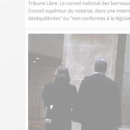
Tribune Libre. Le conseil national des barreaux
Conseil supérieur du notariat, dans une inter
déséquilibrées" ou "non conformes à la législat