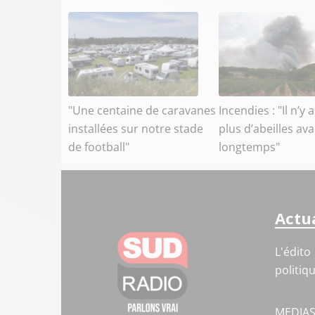
"Une centaine de caravanes
Incendies : "Il n’y 
installées sur notre stade
plus d’abeilles av
de football"
longtemps"
Actua
L'édito
politiq
MEDIA