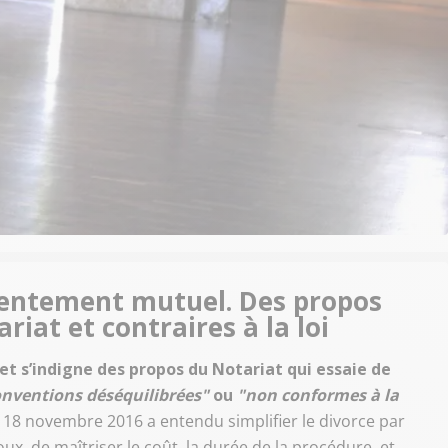
entement mutuel. Des propos
riat et contraires à la loi
et s’indigne des propos du Notariat qui essaie de
onventions déséquilibrées"
ou
"non conformes à la
u 18 novembre 2016 a entendu simplifier le divorce par
 de maîtriser le coût, la durée de la procédure, et