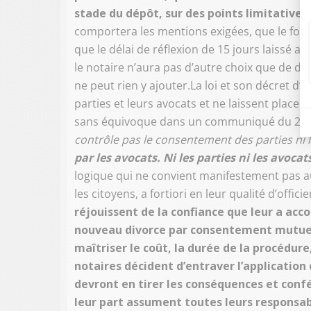
stade du dépôt, sur des points limitative
comportera les mentions exigées, que le formu
que le délai de réflexion de 15 jours laissé a
le notaire n’aura pas d’autre choix que de dépo
ne peut rien y ajouter.La loi et son décret d’
parties et leurs avocats et ne laissent place
sans équivoque dans un communiqué du 28 d
contrôle pas le consentement des parties ni l
par les avocats. Ni les parties ni les avoca
logique qui ne convient manifestement pas au
les citoyens, a fortiori en leur qualité d’officie
réjouissent de la confiance que leur a acco
nouveau divorce par consentement mutuel 
maîtriser le coût, la durée de la procédure
notaires décident d’entraver l’application d
devront en tirer les conséquences et confé
leur part assument toutes leurs responsab