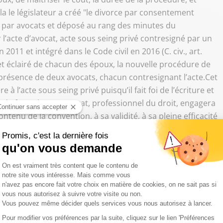
a le législateur a créé "le divorce par consentement
é par avocats et déposé au rang des minutes du
l’acte d’avocat, acte sous seing privé contresigné par un
 2011 et intégré dans le Code civil en 2016 (C. civ., art.
et éclairé de chacun des époux, la nouvelle procédure de
présence de deux avocats, chacun contresignant l’acte.Cet
à l’acte sous seing privé puisqu’il fait foi de l’écriture et
on de faux.Chaque avocat, professionnel du droit, engagera
ntenu de la convention, à sa validité, à sa pleine efficacité
 Il veillera au respect des lois et règlements lors de la
en évidemment pas une convention contraire à l’ordre
sentants du Notariat ont exprimé leur volonté d’exercer un
e
de
"
conventions déséquilibrées"
ou
"non conformes
e public"
pour reprendre l'expression du Président du
tation n’est pas acceptable
C’est parce que l’avocat
es parties, de la validité de la convention et de sa
taire un contrôle strictement formel de celle-ci au