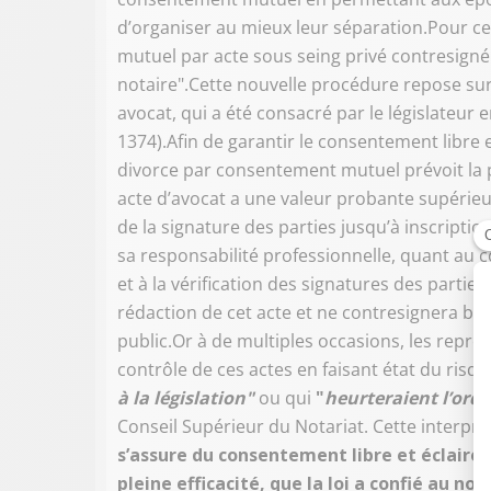
d’organiser au mieux leur séparation.Pour cel
mutuel par acte sous seing privé contresign
notaire".Cette nouvelle procédure repose sur 
avocat, qui a été consacré par le législateur en
1374).Afin de garantir le consentement libre 
divorce par consentement mutuel prévoit la 
acte d’avocat a une valeur probante supérieure 
de la signature des parties jusqu’à inscripti
sa responsabilité professionnelle, quant au co
et à la vérification des signatures des parties.
rédaction de cet acte et ne contresignera bi
public.Or à de multiples occasions, les repré
contrôle de ces actes en faisant état du risqu
à la législation"
ou qui
"
heurteraient l’ordr
Conseil Supérieur du Notariat. Cette interpré
s’assure du consentement libre et éclairé d
pleine efficacité, que la loi a confié au no