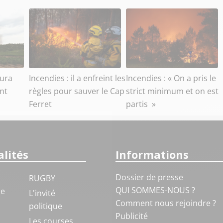
aura
Incendies : il a enfreint les
Incendies : « On a pris le
ant
règles pour sauver le Cap
strict minimum et on est
Ferret
partis »
lités
Informations
Dossier de presse
RUGBY
QUI SOMMES-NOUS ?
ue
L'invité
Comment nous rejoindre ?
politique
Publicité
S
Les courses