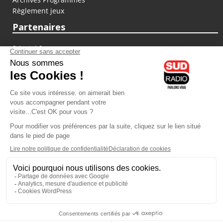
Règlement jeux
Partenaires
fiducial.fr
lyoncapitale.fr
olympique-et-lyonnais.com
L'application Iphone / Android
Téléchargez l'application
Les cookies
Gestion des cookies
Crédit photos : ©Sud Radio / Pierre Olivier
18H00
-
19H00
19H00 - 20H00