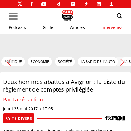
Podcasts
Grille
Articles
Intervenez
POLITIQUE
ECONOMIE
SOCIÉTÉ
LA RADIO DE L'AUTO
LA 
Deux hommes abattus à Avignon : la piste du
règlement de comptes privilégiée
Par La rédaction
jeudi 25 mai 2017 à 17:05
FAITS DIVERS
Après la mort de deux hommes tués par balles dans une