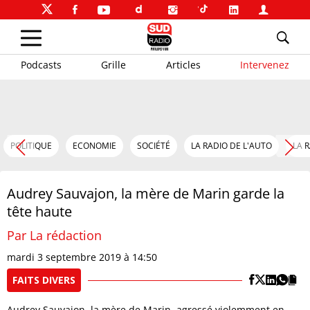
Podcasts
Grille
Articles
Intervenez
POLITIQUE
ECONOMIE
SOCIÉTÉ
LA RADIO DE L'AUTO
LA 
Audrey Sauvajon, la mère de Marin garde la
tête haute
Par La rédaction
mardi 3 septembre 2019 à 14:50
FAITS DIVERS
Audrey Sauvajon, la mère de Marin, agressé violemment en