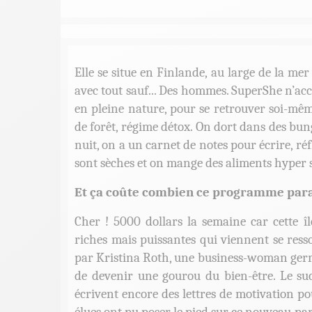
Elle se situe en Finlande, au large de la me
avec tout sauf... Des hommes. SuperShe n’accu
en pleine nature, pour se retrouver soi-mê
de forêt, régime détox. On dort dans des bung
nuit, on a un carnet de notes pour écrire, réfl
sont sèches et on mange des aliments hyper sa
Et ça coûte combien ce programme para
Cher ! 5000 dollars la semaine car cette î
riches mais puissantes qui viennent se resso
par Kristina Roth, une business-woman germa
de devenir une gourou du bien-être. Le suc
écrivent encore des lettres de motivation p