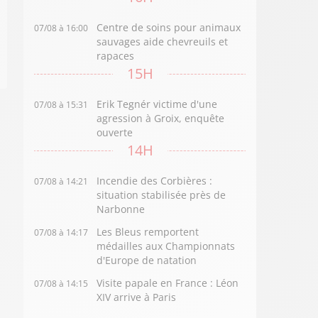
Centre de soins pour animaux
07/08 à 16:00
sauvages aide chevreuils et
rapaces
15H
Erik Tegnér victime d'une
07/08 à 15:31
agression à Groix, enquête
ouverte
14H
Incendie des Corbières :
07/08 à 14:21
situation stabilisée près de
Narbonne
Les Bleus remportent
07/08 à 14:17
médailles aux Championnats
d'Europe de natation
Visite papale en France : Léon
07/08 à 14:15
XIV arrive à Paris