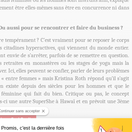
adis féministe où les hommes sont interdits afin, explique
lement être elles-mêmes sans être en concurrence ni dans
u aussi pour se rencontrer et faire du business ?
re tempérament ? C’est vraiment pour se reposer le corps
es citadines hyperactives, qui viennent du monde entier.
ont envie de s’arrêter, parfois de se remettre en question.
les retraites en monastères ou les stages de yoga mais la
er. Ici, elles peuvent se confier, parler de leurs problèmes
té « entre femmes » mais Kristina Roth répond qu’il s’agit
 existe depuis des siècles pour les hommes et que le
éminine qui fait du bien. Critique ou pas, le concept
is-ci une autre SuperShe à Hawaï et en prévoit une 3ème
ivre Sud Radio