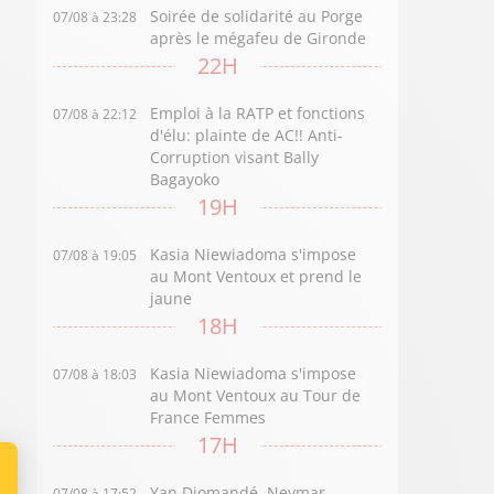
Soirée de solidarité au Porge
07/08 à 23:28
après le mégafeu de Gironde
22H
Emploi à la RATP et fonctions
07/08 à 22:12
d'élu: plainte de AC!! Anti-
Corruption visant Bally
Bagayoko
19H
Kasia Niewiadoma s'impose
07/08 à 19:05
au Mont Ventoux et prend le
jaune
18H
Kasia Niewiadoma s'impose
07/08 à 18:03
au Mont Ventoux au Tour de
France Femmes
17H
Yan Diomandé, Neymar,
07/08 à 17:52