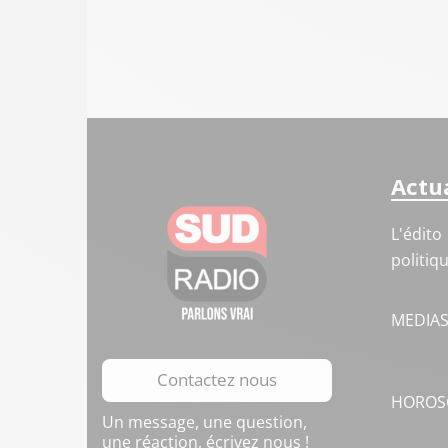
Actua
L'édito
politiq
MEDIA
Contactez nous
HOROS
Un message, une question,
une réaction, écrivez nous !