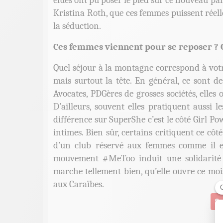
élues ont pu poser le pied sur ce nouveau par
Kristina Roth, que ces femmes puissent réel
la séduction.
Ces femmes viennent pour se reposer ? O
Quel séjour à la montagne correspond à vot
mais surtout la tête. En général, ce sont d
Avocates, PDGères de grosses sociétés, elles 
D’ailleurs, souvent elles pratiquent aussi 
différence sur SuperShe c’est le côté Girl Pow
intimes. Bien sûr, certains critiquent ce cô
d’un club réservé aux femmes comme il en
mouvement #MeToo induit une solidarité f
marche tellement bien, qu’elle ouvre ce mo
aux Caraïbes.
Su