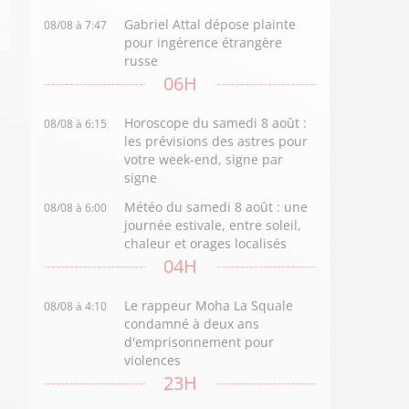
Gabriel Attal dépose plainte
08/08 à 7:47
pour ingérence étrangère
russe
06H
Horoscope du samedi 8 août :
08/08 à 6:15
les prévisions des astres pour
votre week-end, signe par
signe
Météo du samedi 8 août : une
08/08 à 6:00
journée estivale, entre soleil,
chaleur et orages localisés
04H
Le rappeur Moha La Squale
08/08 à 4:10
condamné à deux ans
d'emprisonnement pour
violences
23H