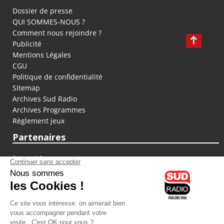
Dossier de presse
QUI SOMMES-NOUS ?
Comment nous rejoindre ?
Publicité
Mentions Légales
CGU
Politique de confidentialité
Sitemap
Archives Sud Radio
Archives Programmes
Règlement jeux
Partenaires
fiducial.fr
lyoncapitale.fr
olympique-et-lyonnais.com
L'application Iphone / Android