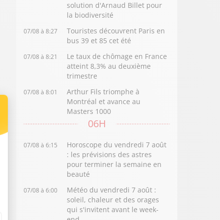
solution d'Arnaud Billet pour
la biodiversité
Touristes découvrent Paris en
07/08 à 8:27
bus 39 et 85 cet été
Le taux de chômage en France
07/08 à 8:21
atteint 8,3% au deuxième
trimestre
Arthur Fils triomphe à
07/08 à 8:01
Montréal et avance au
Masters 1000
06H
Horoscope du vendredi 7 août
07/08 à 6:15
: les prévisions des astres
pour terminer la semaine en
beauté
Météo du vendredi 7 août :
07/08 à 6:00
soleil, chaleur et des orages
qui s'invitent avant le week-
end