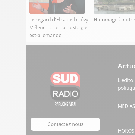
Le regard d'Élisabeth Lévy :
Hommage à notr
Mélenchon et la nostalgie
est-allemande
Actua
L'édito
politiq
MEDIA
Contactez nous
HOROS