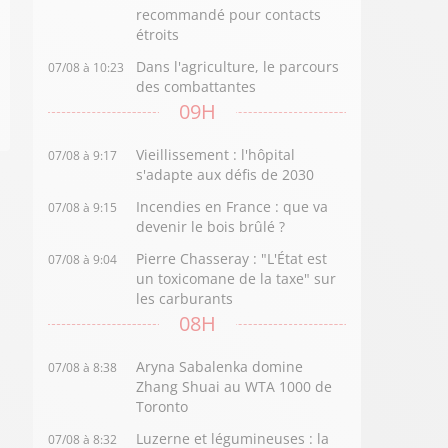
recommandé pour contacts
étroits
Dans l'agriculture, le parcours
07/08 à 10:23
des combattantes
09H
Vieillissement : l'hôpital
07/08 à 9:17
s'adapte aux défis de 2030
Incendies en France : que va
07/08 à 9:15
devenir le bois brûlé ?
Pierre Chasseray : "L'État est
07/08 à 9:04
un toxicomane de la taxe" sur
les carburants
08H
Aryna Sabalenka domine
07/08 à 8:38
Zhang Shuai au WTA 1000 de
Toronto
Luzerne et légumineuses : la
07/08 à 8:32