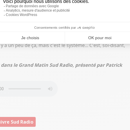
 masse salariale. Le pompon revient aux électriciens CGT
 est financée par les entreprises du secteur de l'énergie,
ures d'électricité. De l'argent privé qui permet d'entretenir
eprise d'EDF.
l y a un peu de ça, mais c'est le système... C'est, soi-disant,
 dans le Grand Matin Sud Radio, présenté par Patrick
ivre Sud Radio