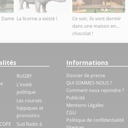
e Dame
La licorne a existé !
Ce soir, ils vont dormir
dans une maison en…
chocolat !
lités
Informations
Dossier de presse
RUGBY
QUI SOMMES-NOUS ?
ue
L'invité
Comment nous rejoindre ?
politique
Publicité
S
Les courses
Mentions Légales
hippiques et
CGU
pronostics
Politique de confidentialité
COPE
Sud Radio à
Sitemap