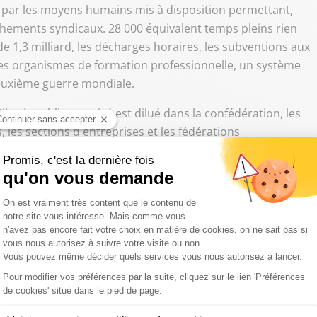
se par les moyens humains mis à disposition permettant,
chements syndicaux. 28 000 équivalent temps pleins rien
e 1,3 milliard, les décharges horaires, les subventions aux
des organismes de formation professionnelle, un système
deuxième guerre mondiale.
il soit public ou privé est dilué dans la confédération, les
 les sections d'entreprises et les fédérations
 toute la France, le syndicat lui-même est incapable de
oigt mouillé qui laisse interrogatif.
 pas là. Il y a les comités d'entreprises, de véritables
ux, les moyens matériels et j'en passe.
nt transformés, ces dernières années, en véritable coffre-
prise, pour avoir la paix sociale, c'est 7 millions de plus