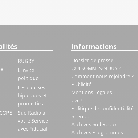
lités
Informations
Dossier de presse
RUGBY
QUI SOMMES-NOUS ?
ue
L'invité
Comment nous rejoindre ?
politique
Publicité
S
Les courses
Mentions Légales
hippiques et
CGU
pronostics
Politique de confidentialité
COPE
Sud Radio à
Sitemap
votre Service
Archives Sud Radio
avec Fiducial
Archives Programmes