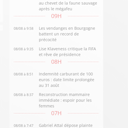
au chevet de la faune sauvage
après le mégafeu
09H
Les vendanges en Bourgogne
08/08 à 9:58
battent un record de
précocité
Lise Klaveness critique la FIFA
08/08 à 9:35
et rêve de présidence
08H
Indemnité carburant de 100
08/08 à 8:51
euros : date limite prolongée
au 31 août
Reconstruction mammaire
08/08 à 8:37
immédiate : espoir pour les
femmes
07H
Gabriel Attal dépose plainte
08/08 à 7:47