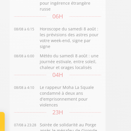
pour ingérence étrangère
russe
06H
Horoscope du samedi 8 août :
08/08 à 6:15
les prévisions des astres pour
votre week-end, signe par
signe
Météo du samedi 8 août : une
08/08 à 6:00
journée estivale, entre soleil,
chaleur et orages localisés
04H
Le rappeur Moha La Squale
08/08 à 4:10
condamné à deux ans
d'emprisonnement pour
violences
23H
Soirée de solidarité au Porge
07/08 à 23:28
après le mégafeu de Gironde