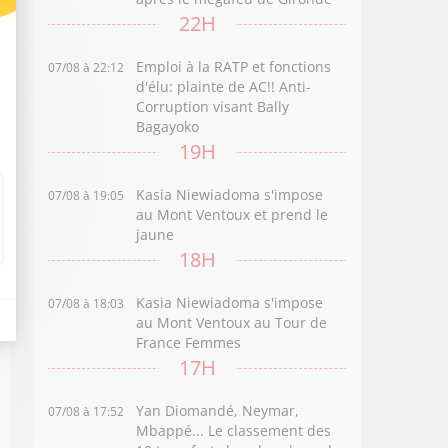
22H
Emploi à la RATP et fonctions
07/08 à 22:12
d'élu: plainte de AC!! Anti-
Corruption visant Bally
Bagayoko
19H
Kasia Niewiadoma s'impose
07/08 à 19:05
au Mont Ventoux et prend le
jaune
18H
Kasia Niewiadoma s'impose
07/08 à 18:03
au Mont Ventoux au Tour de
France Femmes
17H
Yan Diomandé, Neymar,
07/08 à 17:52
Mbappé... Le classement des