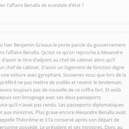
r l’affaire Benalla de scandale d’état ?
 si hier Benjamin Grivaux le porte parole du gouvernement
s l’affaire Benalla. Qu’est ce qu’on reproche à Alexandre
d’avoir le titre d’adjoint au chef de cabinet alors qu’il
d’un chef de cabinet. D’avoir un logement de fonction digne
n une voiture avec gyrophare. Souvenez vous que lors de la
 préféré ne pas mettre de scellés et revenir le lendemain.
vons toujours pas de nouvelle de ce coffre fort. Et voilà
depuis son limogeage avec ses deux passeports
ice qu’il n’avait pas rendu. Les passeports diplomatiques
 aux ministres. Plus grave encore Alexandre Benalla avait
ppelle Théorème et il l’a conservé après son départ de
 personne possède. Le président et ses ministres. Donc au