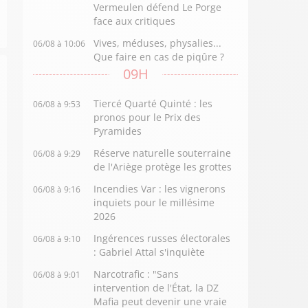
Vermeulen défend Le Porge
face aux critiques
Vives, méduses, physalies...
06/08 à 10:06
Que faire en cas de piqûre ?
09H
Tiercé Quarté Quinté : les
06/08 à 9:53
pronos pour le Prix des
Pyramides
Réserve naturelle souterraine
06/08 à 9:29
de l'Ariège protège les grottes
Incendies Var : les vignerons
06/08 à 9:16
inquiets pour le millésime
2026
Ingérences russes électorales
06/08 à 9:10
: Gabriel Attal s'inquiète
Narcotrafic : "Sans
06/08 à 9:01
intervention de l'État, la DZ
Mafia peut devenir une vraie