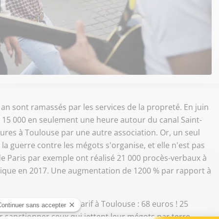
 an sont ramassés par les services de la propreté. En juin
e 15 000 en seulement une heure autour du canal Saint-
res à Toulouse par une autre association. Or, un seul
s la guerre contre les mégots s'organise, et elle n'est pas
le de Paris par exemple ont réalisé 21 000 procès-verbaux à
blique en 2017. Une augmentation de 1200 % par rapport à
ptembre 2015. Même tarif à Toulouse : 68 euros ! 25
ur sanctionner ceux qui jettent leur mégots par terre...