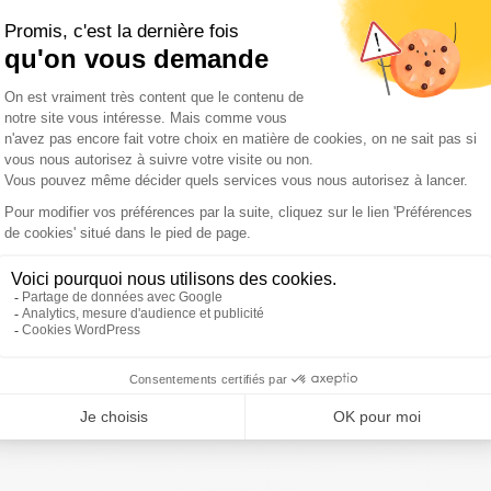
garettiers, mais ces derniers répercuteront la taxe sur le
x augmentations décidées par l'État pour inciter les
c'est un paquet à 10 euros en 2020, et avec cette taxe ce
flexion a aussi lieu sur le mobiliser urbain. Paris compte
garettes, les fameux éteignoirs. Mais les fumeurs n'ont
 la poubelle, par peur qu'elle ne prenne feu.
de nouvelles poubelles dotées de cendriers et placées
iversités, etc. Un mobilier identique a déjà été installé à
e Bordet dans le Grand Matin Sud Radio