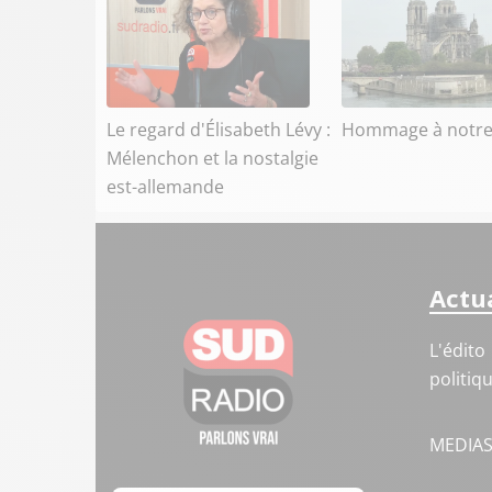
Le regard d'Élisabeth Lévy :
Hommage à notr
Mélenchon et la nostalgie
est-allemande
Actua
L'édito
politiq
MEDIA