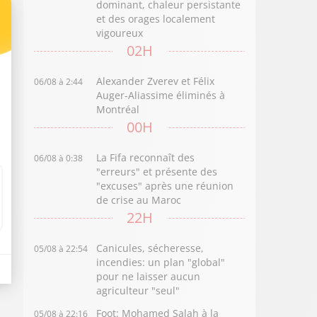
dominant, chaleur persistante
et des orages localement
vigoureux
02H
Alexander Zverev et Félix
06/08 à 2:44
Auger-Aliassime éliminés à
Montréal
00H
La Fifa reconnaît des
06/08 à 0:38
"erreurs" et présente des
"excuses" après une réunion
de crise au Maroc
22H
Canicules, sécheresse,
05/08 à 22:54
incendies: un plan "global"
pour ne laisser aucun
agriculteur "seul"
Foot: Mohamed Salah à la
05/08 à 22:16