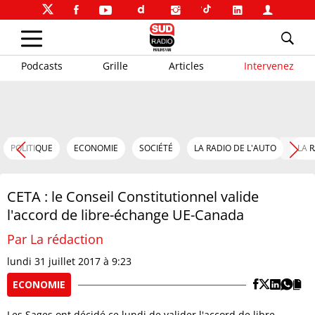
Podcasts
Grille
Articles
Intervenez
POLITIQUE
ECONOMIE
SOCIÉTÉ
LA RADIO DE L'AUTO
LA 
CETA : le Conseil Constitutionnel valide
l'accord de libre-échange UE-Canada
Par La rédaction
lundi 31 juillet 2017 à 9:23
ECONOMIE
Les Sages ont décidé ce lundi de valider l'accord de libre-