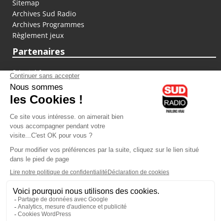
Sitemap
Archives Sud Radio
Archives Programmes
Règlement jeux
Partenaires
fiducial.fr
lyoncapitale.fr
olympique-et-lyonnais.com
L'application Iphone / Android
Téléchargez l'application
Les cookies
Gestion des cookies
Crédit photos : ©Sud Radio / Pierre Olivier