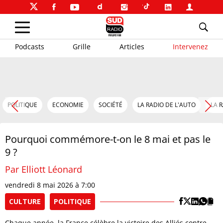
Podcasts
Grille
Articles
Intervenez
POLITIQUE
ECONOMIE
SOCIÉTÉ
LA RADIO DE L'AUTO
LA 
Pourquoi commémore-t-on le 8 mai et pas le
9 ?
Par Elliott Léonard
vendredi 8 mai 2026 à 7:00
CULTURE
POLITIQUE
Chaque année, la France célèbre la victoire des Alliés contre