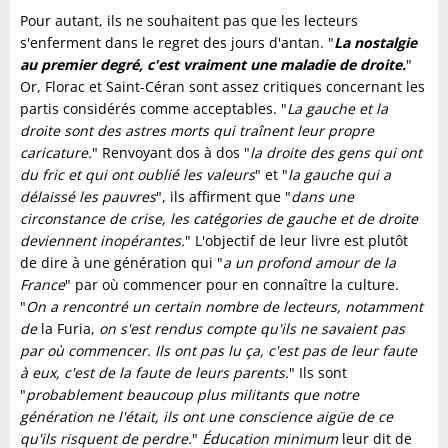
Pour autant, ils ne souhaitent pas que les lecteurs
s'enferment dans le regret des jours d'antan. "
La nostalgie
au premier degré, c'est vraiment une maladie de droite.
"
Or, Florac et Saint-Céran sont assez critiques concernant les
partis considérés comme acceptables. "
La gauche et la
droite sont des astres morts qui traînent leur propre
caricature.
" Renvoyant dos à dos "
la droite des gens qui ont
du fric et qui ont oublié les valeurs
" et "
la gauche qui a
délaissé les pauvres
", ils affirment que "
dans une
circonstance de crise, les catégories de gauche et de droite
deviennent inopérantes.
" L'objectif de leur livre est plutôt
de dire à une génération qui "
a un profond amour de la
France
" par où commencer pour en connaître la culture.
"
On a rencontré un certain nombre de lecteurs, notamment
de
la Furia,
on s'est rendus compte qu'ils ne savaient pas
par où commencer. Ils ont pas lu ça, c'est pas de leur faute
à eux, c'est de la faute de leurs parents.
" Ils sont
"
probablement beaucoup plus militants que notre
génération ne l'était, ils ont une conscience aigüe de ce
qu'ils risquent de perdre.
"
Éducation minimum
leur dit de