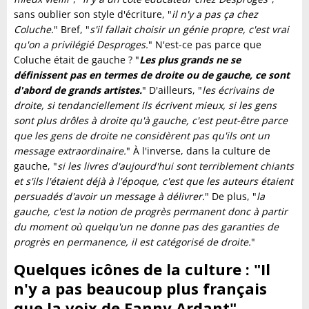
sans oublier son style d'écriture, "
il n'y a pas ça chez
Coluche.
" Bref, "
s'il fallait choisir un génie propre, c'est vrai
qu'on a privilégié Desproges.
" N'est-ce pas parce que
Coluche était de gauche ? "
Les plus grands ne se
définissent pas en termes de droite ou de gauche, ce sont
d'abord de grands artistes.
" D'ailleurs, "
les écrivains de
droite, si tendanciellement ils écrivent mieux, si les gens
sont plus drôles à droite qu'à gauche, c'est peut-être parce
que les gens de droite ne considèrent pas qu'ils ont un
message extraordinaire.
" À l'inverse, dans la culture de
gauche, "
si les livres d'aujourd'hui sont terriblement chiants
et s'ils l'étaient déjà à l'époque, c'est que
les auteurs étaient
persuadés d'avoir un message à délivrer.
" De plus, "
la
gauche, c'est la notion de progrès permanent donc à partir
du moment où quelqu'un ne donne pas des garanties de
progrès en permanence, il est catégorisé de droite.
"
Quelques icônes de la culture : "Il
n'y a pas beaucoup plus français
que la voix de Fanny Ardant"