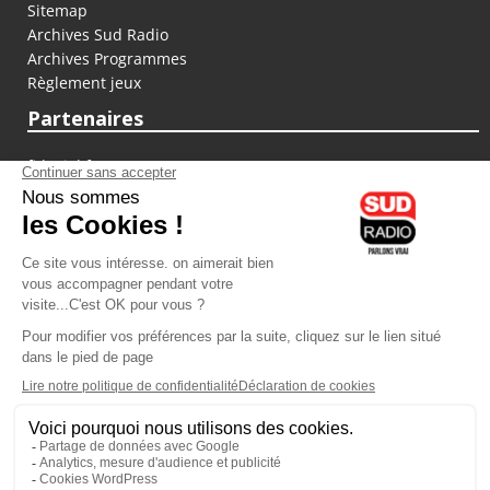
Sitemap
Archives Sud Radio
Archives Programmes
Règlement jeux
Partenaires
fiducial.fr
lyoncapitale.fr
olympique-et-lyonnais.com
L'application Iphone / Android
Téléchargez l'application
Les cookies
Gestion des cookies
Crédit photos : ©Sud Radio / Pierre Olivier