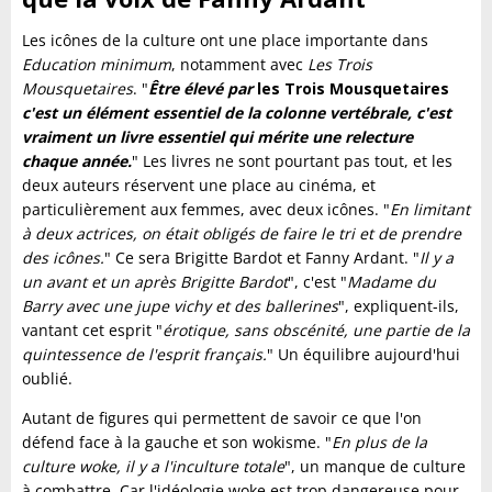
Les icônes de la culture ont une place importante dans
Education minimum
, notamment avec
Les Trois
Mousquetaires
. "
Être élevé par
les Trois Mousquetaires
c'est un élément essentiel de la colonne vertébrale, c'est
vraiment un livre essentiel qui mérite une relecture
chaque année.
" Les livres ne sont pourtant pas tout, et les
deux auteurs réservent une place au cinéma, et
particulièrement aux femmes, avec deux icônes. "
En limitant
à deux actrices, on était obligés de faire le tri et de prendre
des icônes.
" Ce sera Brigitte Bardot et Fanny Ardant. "
Il y a
un avant et un après Brigitte Bardot
", c'est "
Madame du
Barry avec une jupe vichy et des ballerines
", expliquent-ils,
vantant cet esprit "
érotique, sans obscénité, une partie de la
quintessence de l'esprit français.
" Un équilibre aujourd'hui
oublié.
Autant de figures qui permettent de savoir ce que l'on
défend face à la gauche et son wokisme. "
En plus de la
culture woke, il y a l'inculture totale
", un manque de culture
à combattre. Car l'idéologie woke est trop dangereuse pour