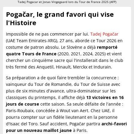
Tadej Pogacar et Jonas Vingegaard lors du Tour de France 2025 (AFP)
Pogačar, le grand favori qui vise
l'Histoire
Impossible de ne pas commencer par lui.
Tadej Pogačar
(UAE Team Emirates-XRG), 27 ans, aborde ce Tour 2026 en
costume de patron absolu. Le Slovène a déjà
remporté
quatre Tours de France
(2020, 2021, 2024, 2025) et vient
chercher un cinquième sacre qui l'installerait dans le club
très fermé des Anquetil, Hinault, Merckx et Indurain.
Sa préparation a de quoi faire trembler la concurrence :
vainqueur du Tour de Romandie, du Tour de Suisse avec
plus de six minutes d'avance, ultra-dominateur sur les
classiques du printemps, il affiche déjà
13 victoires en 16
jours de course
cette saison. Sa seule défaite de l'année :
Paris-Roubaix, concédée à Wout van Aert. Chez UAE, il
pourra compter sur un fidèle lieutenant en la personne
d'Isaac del Toro. Sauf accident, Pogačar partira
archi-favori
pour un nouveau maillot jaune
à Paris.