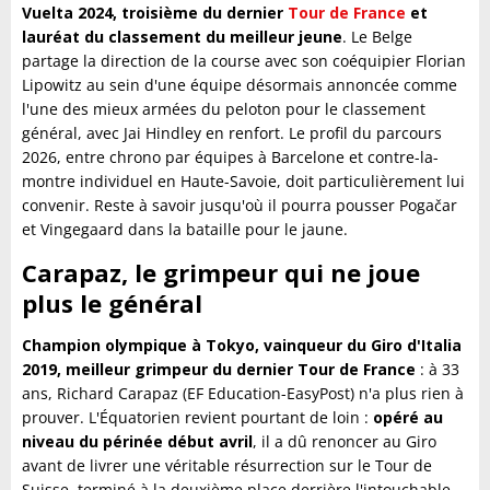
Vuelta 2024, troisième du dernier
Tour de France
et
lauréat du classement du meilleur jeune
. Le Belge
partage la direction de la course avec son coéquipier Florian
Lipowitz au sein d'une équipe désormais annoncée comme
l'une des mieux armées du peloton pour le classement
général, avec Jai Hindley en renfort. Le profil du parcours
2026, entre chrono par équipes à Barcelone et contre-la-
montre individuel en Haute-Savoie, doit particulièrement lui
convenir. Reste à savoir jusqu'où il pourra pousser Pogačar
et Vingegaard dans la bataille pour le jaune.
Carapaz, le grimpeur qui ne joue
plus le général
Champion olympique à Tokyo, vainqueur du Giro d'Italia
2019, meilleur grimpeur du dernier Tour de France
: à 33
ans, Richard Carapaz (EF Education-EasyPost) n'a plus rien à
prouver. L'Équatorien revient pourtant de loin :
opéré au
niveau du périnée début avril
, il a dû renoncer au Giro
avant de livrer une véritable résurrection sur le Tour de
Suisse, terminé à la deuxième place derrière l'intouchable