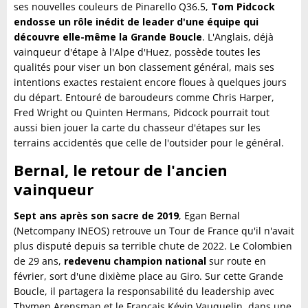
ses nouvelles couleurs de Pinarello Q36.5,
Tom Pidcock
endosse un rôle inédit de leader d'une équipe qui
découvre elle-même la Grande Boucle
. L'Anglais, déjà
vainqueur d'étape à l'Alpe d'Huez, possède toutes les
qualités pour viser un bon classement général, mais ses
intentions exactes restaient encore floues à quelques jours
du départ. Entouré de baroudeurs comme Chris Harper,
Fred Wright ou Quinten Hermans, Pidcock pourrait tout
aussi bien jouer la carte du chasseur d'étapes sur les
terrains accidentés que celle de l'outsider pour le général.
Bernal, le retour de l'ancien
vainqueur
Sept ans après son sacre de 2019
, Egan Bernal
(Netcompany INEOS) retrouve un Tour de France qu'il n'avait
plus disputé depuis sa terrible chute de 2022. Le Colombien
de 29 ans,
redevenu champion national
sur route en
février, sort d'une dixième place au Giro. Sur cette Grande
Boucle, il partagera la responsabilité du leadership avec
Thymen Arensman et le Français Kévin Vauquelin, dans une