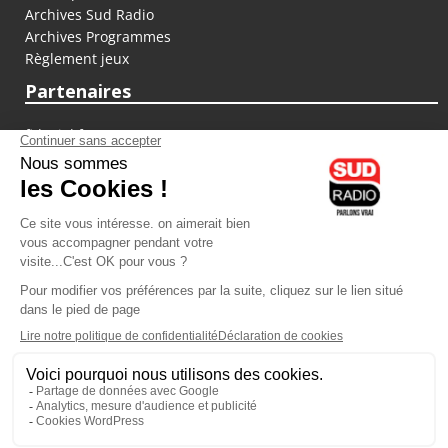
Archives Sud Radio
Archives Programmes
Règlement jeux
Partenaires
fiducial.fr
lyoncapitale.fr
olympique-et-lyonnais.com
L'application Iphone / Android
Téléchargez l'application
Les cookies
Gestion des cookies
Crédit photos : ©Sud Radio / Pierre Olivier