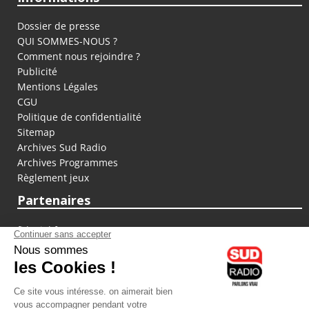
Dossier de presse
QUI SOMMES-NOUS ?
Comment nous rejoindre ?
Publicité
Mentions Légales
CGU
Politique de confidentialité
Sitemap
Archives Sud Radio
Archives Programmes
Règlement jeux
Partenaires
fiducial.fr
lyoncapitale.fr
olympique-et-lyonnais.com
L'application Iphone / Android