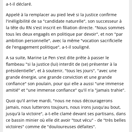
a-t-il déclaré.
Appelé à la remplacer au pied levé si la justice confirme
l'inéligibilité de sa "candidate naturelle", son successeur à
la tête du RN s'est inscrit en filiation directe. "Nous sommes
tous les deux engagés en politique par devoir", et non "par
ambition personnelle", avec la même "vocation sacrificielle
de l'engagement politique", a-t-il souligné.
A sa suite, Marine Le Pen s'est dite prête à passer le
flambeau "si la justice (lui) interdit de (se) présenter à la
présidentielle", et à soutenir, "tous les jours", "avec une
grande énergie, une grande conviction et une grande
confiance" son poulain, pour qui elle a aussi "une immense
amitié" et "une immense confiance" qu'il n'a "jamais trahie".
Quoi qu'il arrive mardi, "nous ne nous découragerons
jamais, nous lutterons toujours, nous irons jusqu'au bout,
jusqu'à la victoire", a-t-elle clamé devant ses partisans, dans
ce bassin minier où elle dit avoir "tout vécu" - de "très belles
victoires" comme de "douloureuses défaites".