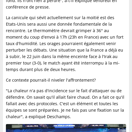
fond. Ils n'ont rien à perdre", a-t-il expliqué vendredi en
conférence de presse.
La canicule qui sévit actuellement sur la moitié est des
Etats-Unis sera aussi une donnée fondamentale de la
rencontre. Le thermomètre devrait grimper à 36° au
moment du coup d'envoi à 17h (23h en France) avec un fort
taux d'humidité. Les orages pourraient également venir
perturber les débats. Une situation que la France a déjà eu
à subir, le 22 juin dans la même enceinte face à l'Irak au
premier tour (3-0), le match ayant été interrompu à la mi-
temps durant plus de deux heures.
Ce contexte pourrait-il niveler l'affrontement?
"La chaleur n'a pas d'incidence sur le fait d'attaquer ou de
défendre. On savait qu'il allait faire chaud. On a fait ce qu'il
fallait avec des protocoles. C'est un élément et toutes les
équipes se sont préparées. Je ne fais pas une fixation sur la
chaleur", a expliqué Deschamps.