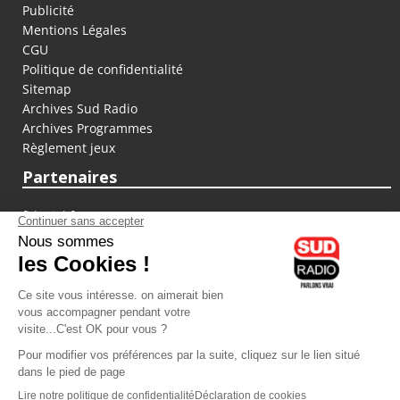
Publicité
Mentions Légales
CGU
Politique de confidentialité
Sitemap
Archives Sud Radio
Archives Programmes
Règlement jeux
Partenaires
fiducial.fr
lyoncapitale.fr
olympique-et-lyonnais.com
L'application Iphone / Android
Téléchargez l'application
Les cookies