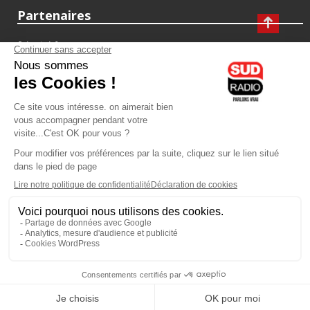
Partenaires
fiducial.fr
lyoncapitale.fr
olympique-et-lyonnais.com
L'application Iphone / Android
Téléchargez l'application
Les cookies
Gestion des cookies
Crédit photos : ©Sud Radio / Pierre Olivier
22H00
-
00H00
22H00 - 23H00
Brigitte Lahaie
Animateur
Brigitte Lahaie Sud Radio
Vous écoutez Sud Radio