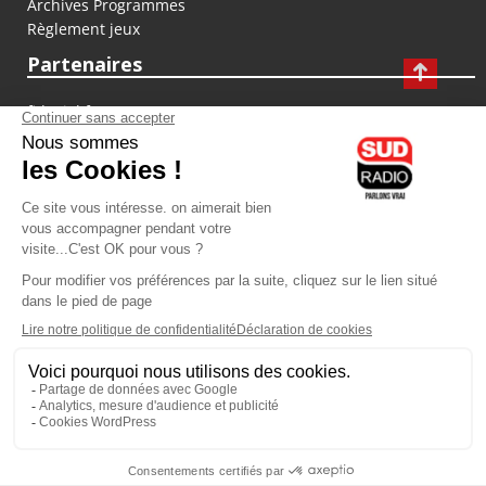
Archives Programmes
Règlement jeux
Partenaires
fiducial.fr
lyoncapitale.fr
olympique-et-lyonnais.com
L'application Iphone / Android
Téléchargez l'application
Les cookies
Gestion des cookies
Crédit photos : ©Sud Radio / Pierre Olivier