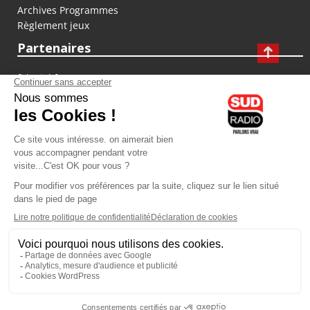
Archives Programmes
Règlement jeux
Partenaires
fiducial.fr
lyoncapitale.fr
olympique-et-lyonnais.com
L'application Iphone / Android
Téléchargez l'application
Les cookies
Gestion des cookies
Crédit photos : ©Sud Radio / Pierre Olivier