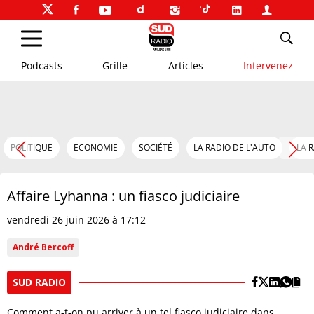
Podcasts
Grille
Articles
Intervenez
POLITIQUE
ECONOMIE
SOCIÉTÉ
LA RADIO DE L'AUTO
LA 
Affaire Lyhanna : un fiasco judiciaire
vendredi 26 juin 2026 à 17:12
André Bercoff
SUD RADIO
Comment a-t-on pu arriver à un tel fiasco judiciaire dans