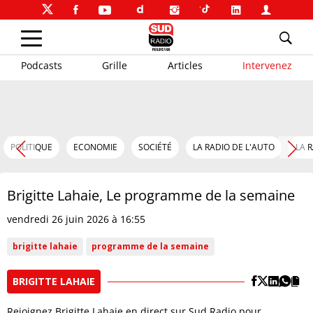
Podcasts
Grille
Articles
Intervenez
POLITIQUE
ECONOMIE
SOCIÉTÉ
LA RADIO DE L'AUTO
LA 
Brigitte Lahaie, Le programme de la semaine
vendredi 26 juin 2026 à 16:55
brigitte lahaie
programme de la semaine
BRIGITTE LAHAIE
​​Rejoignez Brigitte Lahaie en direct sur Sud Radio pour