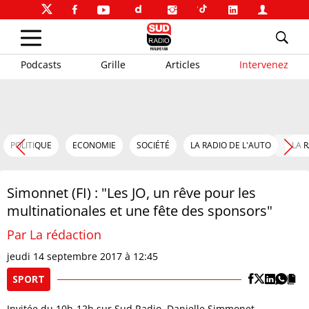
Podcasts
Grille
Articles
Intervenez
POLITIQUE
ECONOMIE
SOCIÉTÉ
LA RADIO DE L'AUTO
LA 
Simonnet (FI) : "Les JO, un rêve pour les
multinationales et une fête des sponsors"
Par La rédaction
jeudi 14 septembre 2017 à 12:45
SPORT
Invitée du 10h-12h sur Sud Radio, Danielle Simmonet,