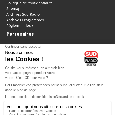
Politique de confidentialité
Sitemap
Archives Sud Radio
Archives Programmes
Règlement jeux
Partenaires
fiducial.fr
lyoncapitale.fr
olympique-et-lyonnais.com
L'application Iphone / Android
Téléchargez l'application
Les cookies
Gestion des cookies