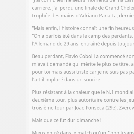
"J'ai connu les meilleurs moments de ma carr
carrière. J'ai perdu une finale de Grand Chelem
trophée des mains d'Adriano Panatta, dernier
"Mais enfin, l'histoire connaît une fin heureu
"On a parfois été dans le camp des perdants,
l'Allemand de 29 ans, entraîné depuis toujou
Beau perdant, Flavio Cobolli a commencé son 
m'avait demandé qui mérite le plus ce titre, a-t
pour toi mais aussi triste car je ne suis pas p
l'a-t-il imploré dans un sourire.
Plus résistant à la chaleur que le N.1 mondial
deuxième tour, plus autoritaire contre les jeu
troisième tour par Joao Fonseca (29e), Zverev
Mais que ce fut dur dimanche !
Mieux entré dans le match qu'un Cobolli san