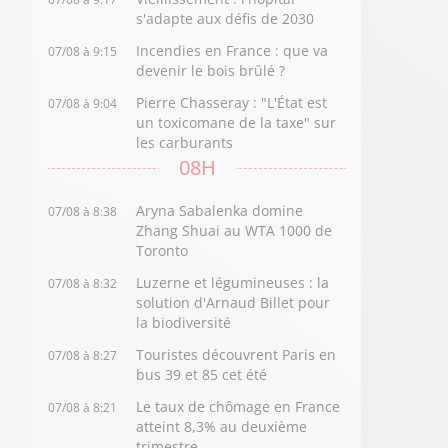
s'adapte aux défis de 2030
Incendies en France : que va
07/08 à 9:15
devenir le bois brûlé ?
Pierre Chasseray : "L'État est
07/08 à 9:04
un toxicomane de la taxe" sur
les carburants
08H
Aryna Sabalenka domine
07/08 à 8:38
Zhang Shuai au WTA 1000 de
Toronto
Luzerne et légumineuses : la
07/08 à 8:32
solution d'Arnaud Billet pour
la biodiversité
Touristes découvrent Paris en
07/08 à 8:27
bus 39 et 85 cet été
Le taux de chômage en France
07/08 à 8:21
atteint 8,3% au deuxième
trimestre