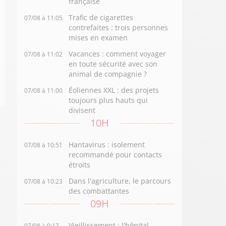
française
Trafic de cigarettes
07/08 à 11:05
contrefaites : trois personnes
mises en examen
Vacances : comment voyager
07/08 à 11:02
en toute sécurité avec son
animal de compagnie ?
Éoliennes XXL : des projets
07/08 à 11:00
toujours plus hauts qui
divisent
10H
Hantavirus : isolement
07/08 à 10:51
recommandé pour contacts
étroits
Dans l'agriculture, le parcours
07/08 à 10:23
des combattantes
09H
Vieillissement : l'hôpital
07/08 à 9:17