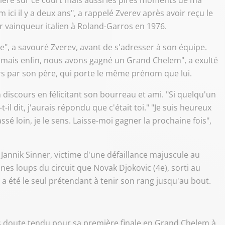
ière sur ce court mais aussi les pires moments de ma
 ici il y a deux ans", a rappelé Zverev après avoir reçu le
 vainqueur italien à Roland-Garros en 1976.
se", a savouré Zverev, avant de s'adresser à son équipe.
 mais enfin, nous avons gagné un Grand Chelem", a exulté
rs par son père, qui porte le même prénom que lui.
discours en félicitant son bourreau et ami. "Si quelqu'un
-il dit, j'aurais répondu que c'était toi." "Je suis heureux
assé loin, je le sens. Laisse-moi gagner la prochaine fois",
 Jannik Sinner, victime d'une défaillance majuscule au
nes loups du circuit que Novak Djokovic (4e), sorti au
 a été le seul prétendant à tenir son rang jusqu'au bout.
s doute tendu pour sa première finale en Grand Chelem à