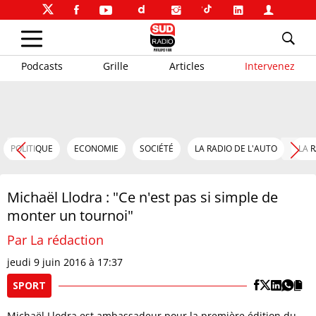
Podcasts
Grille
Articles
Intervenez
POLITIQUE
ECONOMIE
SOCIÉTÉ
LA RADIO DE L'AUTO
LA 
Michaël Llodra : "Ce n'est pas si simple de
monter un tournoi"
Par La rédaction
jeudi 9 juin 2016 à 17:37
SPORT
Michaël Llodra est ambassadeur pour la première édition du