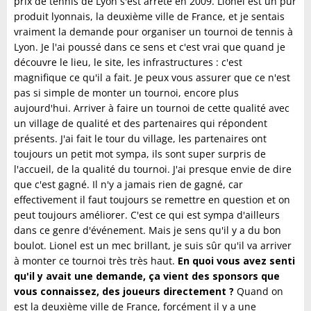
prix de tennis de Lyon s'est arrêté en 2009. Lionel est un pur
produit lyonnais, la deuxième ville de France, et je sentais
vraiment la demande pour organiser un tournoi de tennis à
Lyon. Je l'ai poussé dans ce sens et c'est vrai que quand je
découvre le lieu, le site, les infrastructures : c'est
magnifique ce qu'il a fait. Je peux vous assurer que ce n'est
pas si simple de monter un tournoi, encore plus
aujourd'hui. Arriver à faire un tournoi de cette qualité avec
un village de qualité et des partenaires qui répondent
présents. J'ai fait le tour du village, les partenaires ont
toujours un petit mot sympa, ils sont super surpris de
l'accueil, de la qualité du tournoi. J'ai presque envie de dire
que c'est gagné. Il n'y a jamais rien de gagné, car
effectivement il faut toujours se remettre en question et on
peut toujours améliorer. C'est ce qui est sympa d'ailleurs
dans ce genre d'événement. Mais je sens qu'il y a du bon
boulot. Lionel est un mec brillant, je suis sûr qu'il va arriver
à monter ce tournoi très très haut.
En quoi vous avez senti
qu'il y avait une demande, ça vient des sponsors que
vous connaissez, des joueurs directement ?
Quand on
est la deuxième ville de France, forcément il y a une