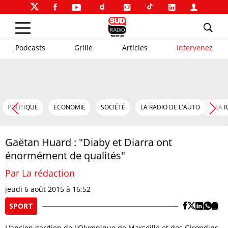
Podcasts
Grille
Articles
Intervenez
POLITIQUE
ECONOMIE
SOCIÉTÉ
LA RADIO DE L'AUTO
LA 
Gaëtan Huard : "Diaby et Diarra ont
énormément de qualités"
Par La rédaction
jeudi 6 août 2015 à 16:52
SPORT
L'ancien gardien de l'Olympique de Marseille et des Girondins