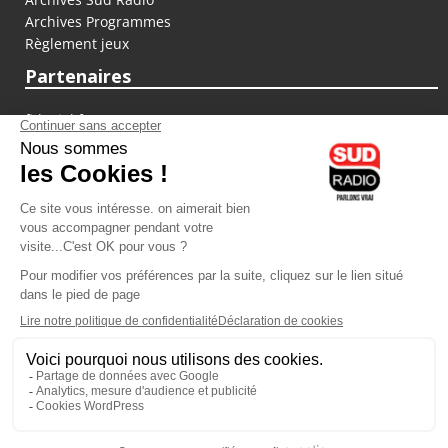
Archives Programmes
Règlement jeux
Partenaires
fiducial.fr
lyoncapitale.fr
olympique-et-lyonnais.com
L'application Iphone / Android
Téléchargez l'application
Les cookies
Gestion des cookies
Crédit photos : ©Sud Radio / Pierre Olivier