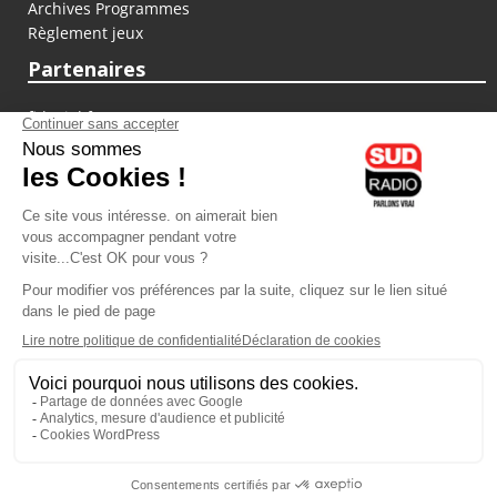
Archives Programmes
Règlement jeux
Partenaires
fiducial.fr
lyoncapitale.fr
olympique-et-lyonnais.com
L'application Iphone / Android
Téléchargez l'application
Les cookies
Gestion des cookies
Crédit photos : ©Sud Radio / Pierre Olivier