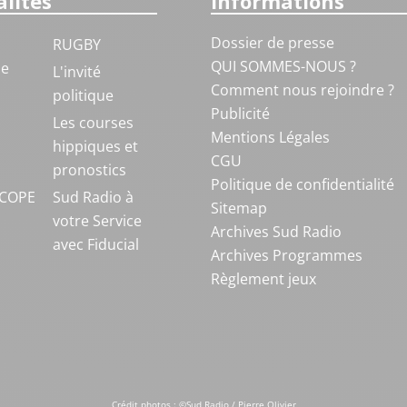
lités
Informations
Dossier de presse
RUGBY
QUI SOMMES-NOUS ?
ue
L'invité
Comment nous rejoindre ?
politique
Publicité
S
Les courses
Mentions Légales
hippiques et
CGU
pronostics
Politique de confidentialité
COPE
Sud Radio à
Sitemap
votre Service
Archives Sud Radio
avec Fiducial
Archives Programmes
Règlement jeux
Crédit photos : ©Sud Radio / Pierre Olivier