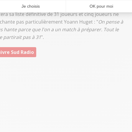
 un second match, il faudra être patient et pragmatique.
"
a sa liste définitive de 31 joueurs et cinq joueurs ne
chante pas particulièrement Yoann Huget : "
On pense à
ous hante parce que l'on a un match à préparer. Tout le
 partirait pas à 31
".
ivre Sud Radio