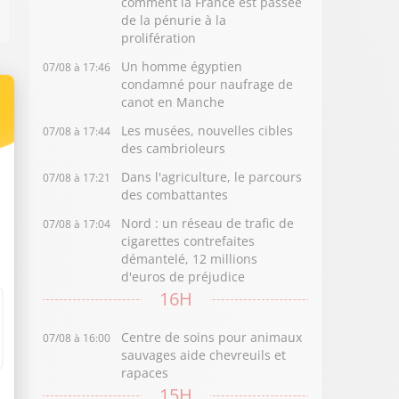
comment la France est passée
de la pénurie à la
prolifération
Un homme égyptien
07/08 à 17:46
condamné pour naufrage de
canot en Manche
Les musées, nouvelles cibles
07/08 à 17:44
des cambrioleurs
Dans l'agriculture, le parcours
07/08 à 17:21
des combattantes
Nord : un réseau de trafic de
07/08 à 17:04
cigarettes contrefaites
démantelé, 12 millions
d'euros de préjudice
16H
Centre de soins pour animaux
07/08 à 16:00
sauvages aide chevreuils et
rapaces
15H