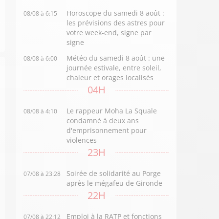
Horoscope du samedi 8 août :
08/08 à 6:15
les prévisions des astres pour
votre week-end, signe par
signe
Météo du samedi 8 août : une
08/08 à 6:00
journée estivale, entre soleil,
chaleur et orages localisés
04H
Le rappeur Moha La Squale
08/08 à 4:10
condamné à deux ans
d'emprisonnement pour
violences
23H
Soirée de solidarité au Porge
07/08 à 23:28
après le mégafeu de Gironde
22H
Emploi à la RATP et fonctions
07/08 à 22:12