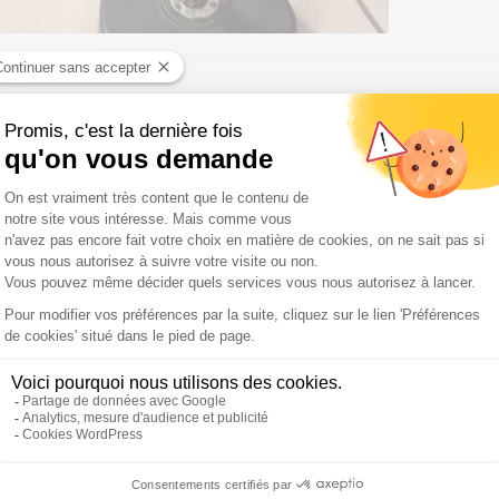
tait l'invité de Rugby & Cie
 de préparation contre
eu demain au Stade de France.
. Le plan individuel peut fonctionner que si le collectif
availler collectivement
" a déclaré Yoann Huget au micro
qué sur son jeu offensif, des critiques que l'ailier de
’approche des lignes est normale parce que ça fait deux
t vis à vis de ce premier match et continuer de travailler. Il
t à zéro avec ces deux mois de préparation. Demain, tout
tch va nous servir pour travailler les fondamentaux. Au-