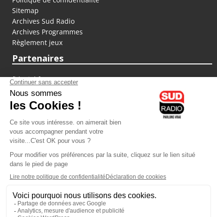
Sitemap
Archives Sud Radio
Archives Programmes
Règlement jeux
Partenaires
fiducial.fr
lyoncapitale.fr
olympique-et-lyonnais.com
L'application Iphone / Android
Téléchargez l'application
Les cookies
Gestion des cookies