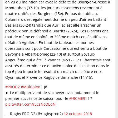
en vu du maintien car avec la défaite de Bourg-en-Bresse à
Montauban (37-19), les joueurs essoniens reviennent à
quatre unités des Burgiens (15e). En bas de tableau,
Colomiers s'est également donné un peu d'air en battant
Béziers (30-24) tandis que Aurillac est allé arracher un
précieux bonus défensif à Biarritz (28-24). Les Biarrots ont
tout de même enchaîné un 30ème match consécutif sans
défaite à Aguilera. En haut de tableau, les bonnes
opérations sont pour Carcassonne qui est venu à bout de
Bayonne à Albert-Domec (22-10) et surtout Soyaux-
Angoulême qui a étrillé Vannes (42-12). Les Charentais sont
assurés de terminer ce deuxième bloc de la saison dans le
top 6 peu importe le résultat du match de clôture entre
Oyonnax et Provence Rugby ce dimanche (14h15).
#PROD2
#Multiplex
| J8
► Le multiplex vient de s'achever avec notamment le
premier succès cette saison pour le
@RCME91
! ?
pic.twitter.com/rLCsNcQEqN
— Rugby PRO D2 (@rugbyprod2)
12 octobre 2018