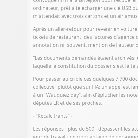
Convoqué fin mai à la Région pour récupérer
ordinateur, prêt à télécharger une clé USB o
m'attendait avec trois cartons et un air amusé"
Après un aller-retour pour revenir en voiture,
tickets de restaurant, des factures d'agence 
annotation ni, souvent, mention de l'auteur 
"Les documents demandés étaient archivés, e
laquelle la constitution du dossier s'est faite
Pour passer au crible ces quelques 7.700 docu
collective" plutôt que sur l'IA: un appel est
à un "Wauquiez day", afin d'éplucher les notes
députés LR et de ses proches.
- "Récalcitrants" -
Les réponses - plus de 500 - dépassent les att
jour de travail une cinquantaine de personnes: