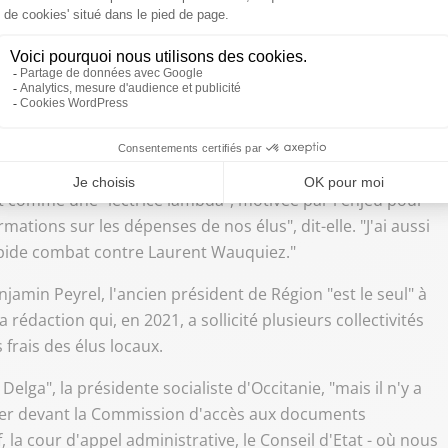
e frais établies lorsque Laurent Wauquiez (LR) était président de la région Auvergne-
t comme une "lectrice lambda", motivée par l'enjeu pour
mations sur les dépenses de nos élus", dit-elle. "J'ai aussi
tupide combat contre Laurent Wauquiez."
jamin Peyrel, l'ancien président de Région "est le seul" à
 rédaction qui, en 2021, a sollicité plusieurs collectivités
frais des élus locaux.
elga", la présidente socialiste d'Occitanie, "mais il n'y a
aller devant la Commission d'accès aux documents
f, la cour d'appel administrative, le Conseil d'Etat - où nous