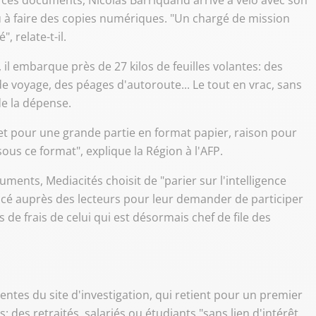
 ces documents, Nicolas Barriquand arrive à vélo avec son
u à faire des copies numériques. "Un chargé de mission
, relate-t-il.
 il embarque près de 27 kilos de feuilles volantes: des
de voyage, des péages d'autoroute... Le tout en vrac, sans
de la dépense.
t pour une grande partie en format papier, raison pour
 sous ce format", explique la Région à l'AFP.
ments, Mediacités choisit de "parier sur l'intelligence
 lancé auprès des lecteurs pour leur demander de participer
 de frais de celui qui est désormais chef de file des
entes du site d'investigation, qui retient pour un premier
 des retraités, salariés ou étudiants "sans lien d'intérêt