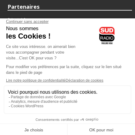
Partenaires
fiducial.fr
lyoncapitale.fr
olympique-et-lyonnais.com
L'application Iphone / Android
Téléchargez l'application
Les cookies
Gestion des cookies
Crédit photos : ©Sud Radio / Pierre Olivier
10H00
-
12H00
12H00 - 13H00
Laurence Péraud et Jean-Luc
Sylvain Lévy-Valensi
Moreau
Parlons immo
On parle auto