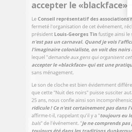
accepter le «blackface» 
Le
Conseil représentatif des associations 
fermeté l'organisation de cet événement, ré
président
Louis-Georges Tin
fustige ainsi le
n'est pas un carnaval. Quand je vois l'affi
l'imaginaire colonialiste, on voit des noirs
lequel "
demande aux gens qui organisent cett
accepter le «blackface» qui est une pratiq
sans ménagement.
Le son de cloche est bien évidemment différe
que cette "Nuit des noirs" puisse susciter a
25 ans, nous confie ainsi son incompréhensi
ridicule ! Ce n'est certainement pas dans l
affirme-t-il, rappelant qu'il y a "
toujours eu l
bals
" de l'événement. "
Je ne comprends pas p
toujours été dans les traditions dunkerquo