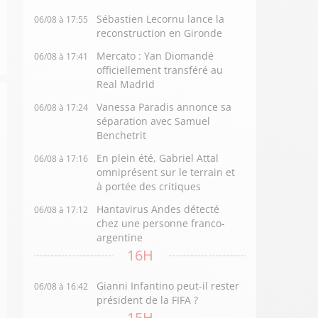
Sébastien Lecornu lance la
06/08 à 17:55
reconstruction en Gironde
Mercato : Yan Diomandé
06/08 à 17:41
officiellement transféré au
Real Madrid
Vanessa Paradis annonce sa
06/08 à 17:24
séparation avec Samuel
Benchetrit
En plein été, Gabriel Attal
06/08 à 17:16
omniprésent sur le terrain et
à portée des critiques
Hantavirus Andes détecté
06/08 à 17:12
chez une personne franco-
argentine
16H
Gianni Infantino peut-il rester
06/08 à 16:42
président de la FIFA ?
15H