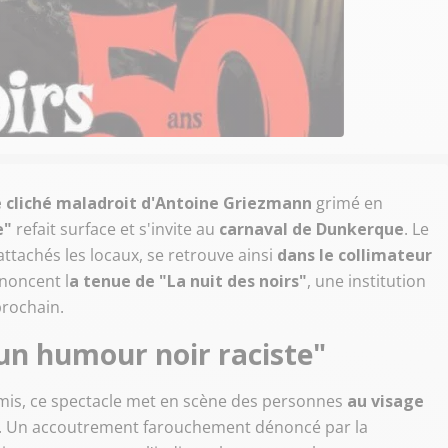
e cliché maladroit d'Antoine Griezmann
grimé en
e"
refait surface et s'invite au
carnaval de Dunkerque
. Le
ttachés les locaux, se retrouve ainsi
dans le collimateur
énoncent l
a tenue de "La nuit des noirs"
, une institution
prochain.
 un humour noir raciste"
amis, ce spectacle met en scène des personnes
au visage
. Un accoutrement farouchement dénoncé par la