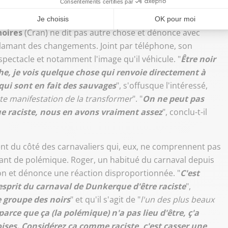
qui est une pratique raciste
"
noires
(Cran) ne dit pas autre chose et dénonce avec
clamant des changements. Joint par téléphone, son
 spectacle et notamment l'image qu'il véhicule. "
Être noir
che, je vois quelque chose qui renvoie directement à
 qui sont en fait des sauvages
", s'offusque l'intéressé,
e manifestation de la transformer
". "
On ne peut pas
ue raciste, nous en avons vraiment assez
", conclu-t-il
nt du côté des carnavaliers qui, eux, ne comprennent pas
utant de polémique. Roger, un habitué du carnaval depuis
on et dénonce une réaction disproportionnée. "
C'est
'esprit du carnaval de Dunkerque d'être raciste
",
e groupe des noirs
" et qu'il s'agit de "
l'un des plus beaux
arce que ça (la polémique) n'a pas lieu d'être, ç'a
ises. Considérez ça comme raciste, c'est casser une