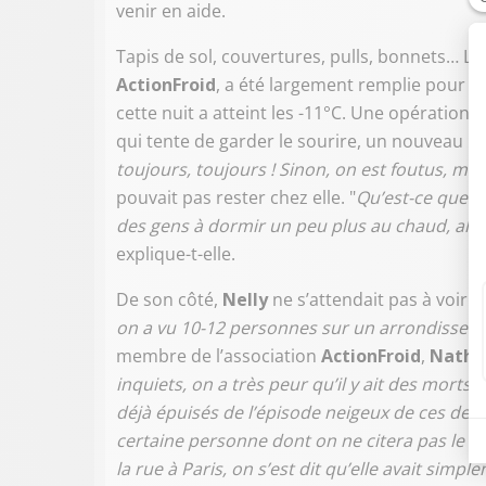
venir en aide.
Tapis de sol, couvertures, pulls, bonnets… La
ActionFroid
, a été largement remplie pour c
cette nuit a atteint les -11°C. Une opération
qui tente de garder le sourire, un nouveau bon
toujours, toujours ! Sinon, on est foutus, mor
pouvait pas rester chez elle. "
Qu’est-ce que ç
des gens à dormir un peu plus au chaud, alors
explique-t-elle.
De son côté,
Nelly
ne s’attendait pas à voir 
on a vu 10-12 personnes sur un arrondisseme
membre de l’association
ActionFroid
,
Natha
inquiets, on a très peur qu’il y ait des morts
déjà épuisés de l’épisode neigeux de ces de
certaine personne dont on ne citera pas le
la rue à Paris, on s’est dit qu’elle avait simp