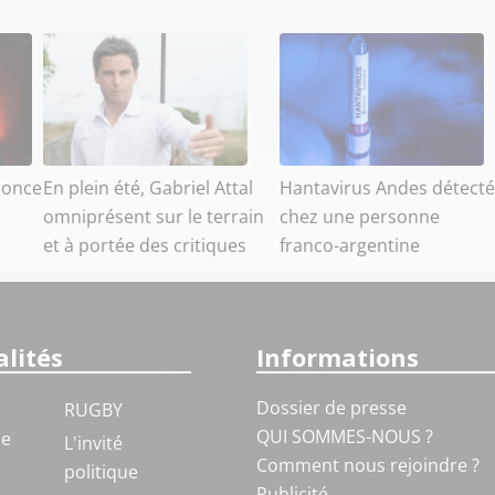
nonce
En plein été, Gabriel Attal
Hantavirus Andes détecté
omniprésent sur le terrain
chez une personne
et à portée des critiques
franco-argentine
lités
Informations
Dossier de presse
RUGBY
QUI SOMMES-NOUS ?
ue
L'invité
Comment nous rejoindre ?
politique
Publicité