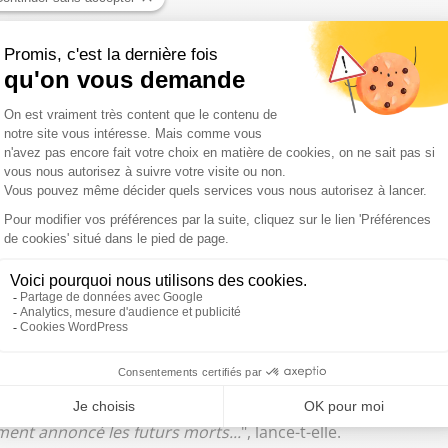
 voiture de
Nelly
, engagée au sein de l’association
ette opération, alors que la température ressentie à
Paris
 qui a notamment bénéficié à
Jihès
, SDF depuis deux ans,
net sur la tête. "
Il faut toujours avoir le moral, toujours,
ts !
", assure-t-il. Face à lui,
Sarah
, graphiste bénévole, ne
a représente, trois heures de mon temps, si je peux aider
 que je passe ma vie dans un lit et un appartement... ?
",
autant de gens dehors. "
On a fait une 1h30 de maraude, et
nt et demi. C’est beaucoup...
", indique-t-elle. Elle aussi
lie
fait part de son inquiétude. "
On est clairement
. Le froid ne tue pas obligatoirement, mais les gens sont
rnières semaines. Avec un peu d’humour noir, quand une
 nom a annoncé que 50 personnes seulement vivaient dans
lement annoncé les futurs morts...
", lance-t-elle.