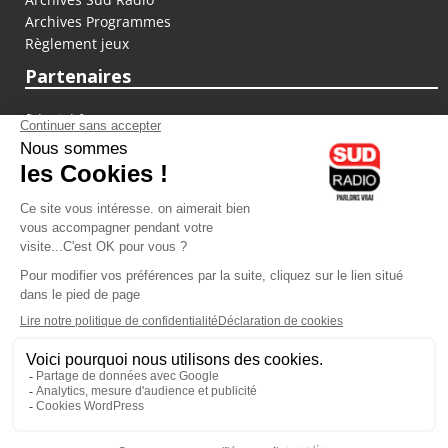
Archives Programmes
Règlement jeux
Partenaires
fiducial.fr
lyoncapitale.fr
olympique-et-lyonnais.com
L'application Iphone / Android
Téléchargez l'application
Les cookies
Gestion des cookies
Crédit photos : ©Sud Radio / Pierre Olivier