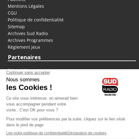
Mentions Légales
CGU
Politique de confidentialité
Sitemap
Archives Sud Radio
Archives Programmes
Règlement jeux
Partenaires
fiducial.fr
lyoncapitale.fr
olympique-et-lyonnais.com
L'application Iphone / Android
Téléchargez l'application
Les cookies