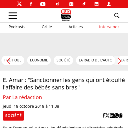
Podcasts
Grille
Articles
Intervenez
POLITIQUE
ECONOMIE
SOCIÉTÉ
LA RADIO DE L'AUTO
LA 
E. Amar : "Sanctionner les gens qui ont étouffé
l'affaire des bébés sans bras"
Par La rédaction
jeudi 18 octobre 2018 à 11:38
SOCIÉTÉ
Pour Emmanuelle Amar, épidémiologiste et directrice générale