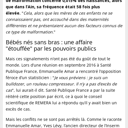
de malformation concerne 0,015% des naissances, alors
que dans l’Ain, sa fréquence était 58 fois plus
élevée.
"
Cela, alors que les mères de ces enfants ne se
connaissaient pas, ont accouché dans des maternités
différentes et ne présentaient aucun des facteurs connus de
ce type de malformation.
"
Bébés nés sans bras : une affaire
"étouffée" par les pouvoirs publics
Mais ces signalements n’ont pas été du goût de tout le
monde. Lors d’une réunion en septembre 2016 à Santé
Publique France, Emmanuelle Amar a rencontré l’opposition
féroce d’un statisticien : "
Je vous préviens : je suis un
bulldozer, un rouleau compresseur. Il n’y a pas d’excès de
cas
", lui aurait-il dit. Santé Publique France a par la suite
réitéré cette position par écrit, ce à quoi le conseil
scientifique de REMERA lui a répondu qu’il y avait bien un
excès de cas.
Mais les conflits ne se sont pas arrêtés là. Comme le raconte
Emmanuelle Amar, Yves Lévy, l’ancien directeur de l’Inserm