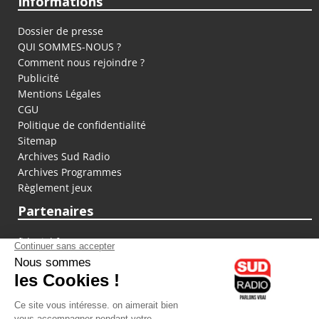
Informations
Dossier de presse
QUI SOMMES-NOUS ?
Comment nous rejoindre ?
Publicité
Mentions Légales
CGU
Politique de confidentialité
Sitemap
Archives Sud Radio
Archives Programmes
Règlement jeux
Partenaires
fiducial.fr
lyoncapitale.fr
olympique-et-lyonnais.com
L'application Iphone / Android