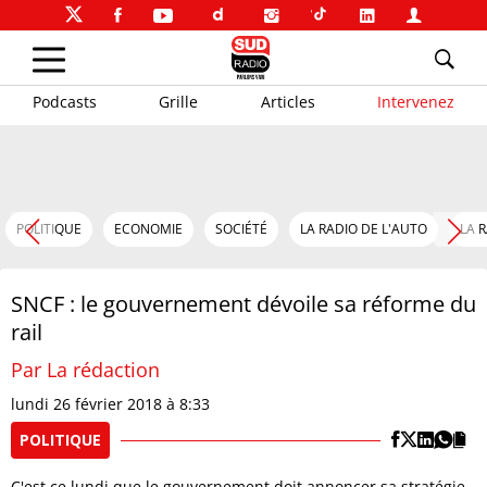
Podcasts
Grille
Articles
Intervenez
POLITIQUE
ECONOMIE
SOCIÉTÉ
LA RADIO DE L'AUTO
LA 
SNCF : le gouvernement dévoile sa réforme du
rail
Par La rédaction
lundi 26 février 2018 à 8:33
POLITIQUE
C'est ce lundi que le gouvernement doit annoncer sa stratégie