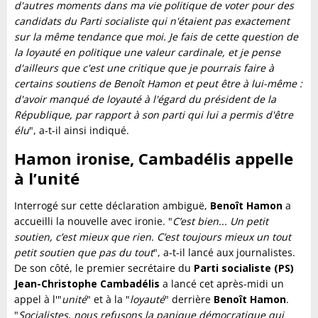
d'autres moments dans ma vie politique de voter pour des
candidats du Parti socialiste qui n'étaient pas exactement
sur la même tendance que moi. Je fais de cette question de
la loyauté en politique une valeur cardinale, et je pense
d'ailleurs que c'est une critique que je pourrais faire à
certains soutiens de Benoît Hamon et peut être à lui-même :
d'avoir manqué de loyauté à l'égard du président de la
République, par rapport à son parti qui lui a permis d'être
élu
", a-t-il ainsi indiqué.
Hamon ironise, Cambadélis appelle
à l’unité
Interrogé sur cette déclaration ambiguë,
Benoît Hamon
a
accueilli la nouvelle avec ironie. "
C’est bien... Un petit
soutien, c’est mieux que rien. C’est toujours mieux un tout
petit soutien que pas du tout
", a-t-il lancé aux journalistes.
De son côté, le premier secrétaire du
Parti socialiste (PS)
Jean-Christophe Cambadélis
a lancé cet après-midi un
appel à l'"
unité
" et à la "
loyauté
" derrière
Benoît Hamon
.
"
Socialistes, nous refusons la panique démocratique qui