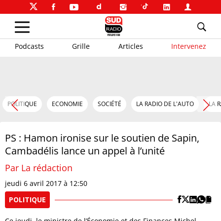
Podcasts
Grille
Articles
Intervenez
POLITIQUE
ECONOMIE
SOCIÉTÉ
LA RADIO DE L'AUTO
LA 
PS : Hamon ironise sur le soutien de Sapin,
Cambadélis lance un appel à l’unité
Par La rédaction
jeudi 6 avril 2017 à 12:50
POLITIQUE
Ce jeudi, le ministre de l’Économie et des Finances Michel