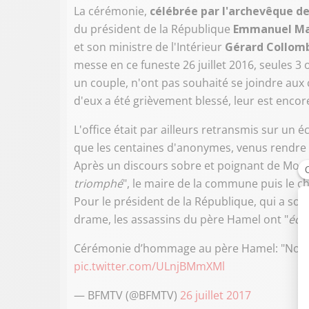
La cérémonie,
célébrée par l'archevêque 
du président de la République
Emmanuel Ma
et son ministre de l'Intérieur
Gérard Collom
messe en ce funeste 26 juillet 2016, seules 3
un couple, n'ont pas souhaité se joindre au
d'eux a été grièvement blessé, leur est enco
L'office était par ailleurs retransmis sur un éc
que les centaines d'anonymes, venus rendre
Après un discours sobre et poignant de Mons
triomphé
", le maire de la commune puis le ch
Pour le président de la République, qui a soul
drame, les assassins du père Hamel ont "
éch
Cérémonie d’hommage au père Hamel: "Non, l
pic.twitter.com/ULnjBMmXMl
— BFMTV (@BFMTV)
26 juillet 2017