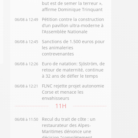
but est de semer la terreur »,
affirme Dominique Trinquant
Pétition contre la construction
06/08 à 12:49
d’un pavillon ultra-moderne à
l’Assemblée Nationale
Sanctions de 1.500 euros pour
06/08 à 12:45
les animaleries
contrevenantes
Euro de natation: Sjöström, de
06/08 à 12:26
retour de maternité, continue
à 32 ans de défier le temps
FLNC rejette projet autonomie
06/08 à 12:21
Corse et menace les
envahisseurs
11H
Recul du trait de côte : un
06/08 à 11:50
restaurateur des Alpes-
Maritimes dénonce une
décision "complètement