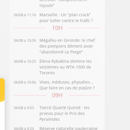
injuste"
Marseille : Un “plan crack”
06/08 à 11:16
pour lutter contre le trafic ?
10H
Mégafeu en Gironde: le chef
06/08 à 10:59
des pompiers dément avoir
"abandonné Le Porge"
Elena Rybakina domine les
06/08 à 10:25
seizièmes au WTA 1000 de
Toronto
Vives, méduses, physalies...
06/08 à 10:06
Que faire en cas de piqûre ?
09H
Tiercé Quarté Quinté : les
06/08 à 9:53
pronos pour le Prix des
Pyramides
Réserve naturelle souterraine
06/08 à 9:29