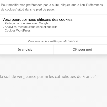
n ou à vouloir se substituer à elle (...) mais chaque
 que jamais la haine, le repli (...) ne puissent triompher
", a
 autel, les deux terroristes ont certainement cru semer
ngeance et de représailles, ils ont échoué
", a-t-il également
igion a à mener sa part de combat pour que jamais la
acron
pic.twitter.com/INKFhwCxh6
la soif de vengeance parmi les catholiques de France"