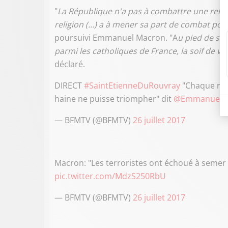
"
La République n'a pas à combattre une religio
religion (...) a à mener sa part de combat pour
poursuivi Emmanuel Macron. "A
u pied de son
parmi les catholiques de France, la soif de ve
déclaré.
DIRECT
#SaintEtienneDuRouvray
"Chaque rel
haine ne puisse triompher" dit
@EmmanuelM
— BFMTV (@BFMTV)
26 juillet 2017
Macron: "Les terroristes ont échoué à semer 
pic.twitter.com/MdzS250RbU
— BFMTV (@BFMTV)
26 juillet 2017