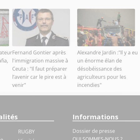
ateur
Fernand Gontier après
Alexandre Jardin :"Il y a eu
fia,
l'immigration massive à
un énorme élan de
Ceuta : "Il faut préparer
désobéissance des
l’avenir car le pire est à
agriculteurs pour les
venir"
incendies"
lités
Informations
Dossier de presse
RUGBY
QUI SOMMES-NOUS ?
ue