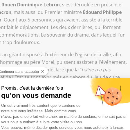
de Rouen Dominique Lebrun
, s'est déroulée en présence
cron
, mais aussi du Premier ministre
Édouard Philippe
b
. Quant aux 5 personnes qui avaient assisté à la terrible
 ont fait le déplacement. Les deux dernières, qui forment
x commémorations. Le souvenir du drame, dans lequel l'un
re trop douloureux.
ran géant disposé à l'extérieur de l'église de la ville, afin
 hommage au père Morel, puissent assister à l'événement.
eigneur Lebrun qui a déclaré que la "
haine n'a pas
ef de l'État se sont exprimés en dehors du lieu de culte.
igné la solidarité entrevue dans le pays après le
oué
" à "
exacerber la peur des Français
".
a haine n’a pas triomphé", dit l’archevêque de Rouen