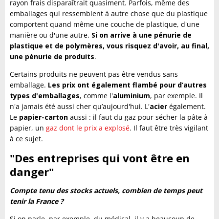
rayon frais disparaîtrait quasiment. Parfois, même des
emballages qui ressemblent à autre chose que du plastique
comportent quand même une couche de plastique, d'une
manière ou d'une autre.
Si on arrive à une pénurie de
plastique et de polymères, vous risquez d'avoir, au final,
une pénurie de produits
.
Certains produits ne peuvent pas être vendus sans
emballage.
Les prix ont également flambé pour d’autres
types d'emballages
, comme l'
aluminium
, par exemple. Il
n'a jamais été aussi cher qu’aujourd'hui. L'
acier
également.
Le
papier-carton
aussi : il faut du gaz pour sécher la pâte à
papier, un
gaz dont le prix a explosé
. Il faut être très vigilant
à ce sujet.
"
Des entreprises qui vont être en
danger
"
Compte tenu des stocks actuels, combien de temps peut
tenir la France ?
Si on parle, par exemple, du médical, il y a beaucoup de