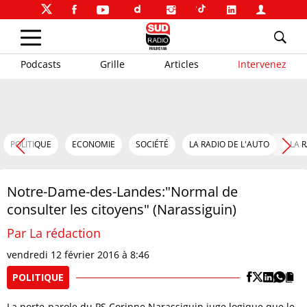
Podcasts
Grille
Articles
Intervenez
POLITIQUE
ECONOMIE
SOCIÉTÉ
LA RADIO DE L'AUTO
LA 
Notre-Dame-des-Landes:"Normal de
consulter les citoyens" (Narassiguin)
Par La rédaction
vendredi 12 février 2016 à 8:46
POLITIQUE
La porte-parole du PS Corinne Narassiguin juge logique que le