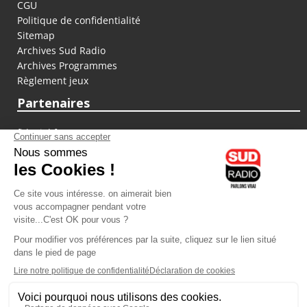
CGU
Politique de confidentialité
Sitemap
Archives Sud Radio
Archives Programmes
Règlement jeux
Partenaires
fiducial.fr
lyoncapitale.fr
olympique-et-lyonnais.com
L'application Iphone / Android
Téléchargez l'application
Les cookies
Gestion des cookies