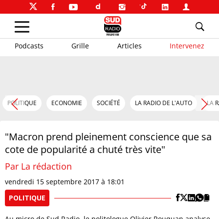
Podcasts
Grille
Articles
Intervenez
POLITIQUE
ECONOMIE
SOCIÉTÉ
LA RADIO DE L'AUTO
LA 
"Macron prend pleinement conscience que sa
cote de popularité a chuté très vite"
Par La rédaction
vendredi 15 septembre 2017 à 18:01
POLITIQUE
Au micro de Sud Radio, le politologue Olivier Rouquan analyse