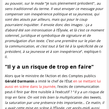
au pouvoir, sur le mode
"Je suis pleinement président"
, au
sens traditionnel du terme. Il veut envoyer ce message pour
compenser son inexpérience politique et sa jeunesse, qui
sont des atouts par ailleurs, mais qui pour le coup
pourraient inquiéter. Il envoie donc des images : ça a
d’abord été son intronisation à l’Élysée, et là c’est ce moment
solennel, juridique et symbolique de signature et de
promulgation d’un texte. C’est une première sur le plan de
la communication, et c’est tout à fait lié à la spécificité de ce
président, à sa jeunesse et à son inexpérience
", explique-t-
il.
"Il y a un risque de trop en faire"
Alors que le ministre de l’Action et des Comptes publics
Gérald Darmanin
a imité le chef de l’État
en se mettant lui
aussi en scène dans la journée
, l’excès de communication
peut-il finir par être nuisible à l’exécutif ? "
Il y a un risque de
trop en faire. On voit très bien la multiplication des tweets,
la saturation par une présence très importante… Ce matin, il
y avait cette mise en scène à l’Élysée, cet après-midi aussi