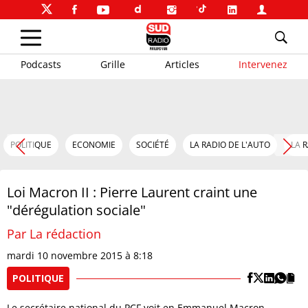
Podcasts
Grille
Articles
Intervenez
POLITIQUE
ECONOMIE
SOCIÉTÉ
LA RADIO DE L'AUTO
LA 
Loi Macron II : Pierre Laurent craint une
"dérégulation sociale"
Par La rédaction
mardi 10 novembre 2015 à 8:18
POLITIQUE
Le secrétaire national du PCF voit en Emmanuel Macron