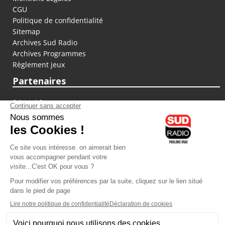
CGU
Politique de confidentialité
Sitemap
Archives Sud Radio
Archives Programmes
Règlement jeux
Partenaires
fiducial.fr
lyoncapitale.fr
olympique-et-lyonnais.com
L'application Iphone / Android
Téléchargez l'application
Les cookies
Gestion des cookies