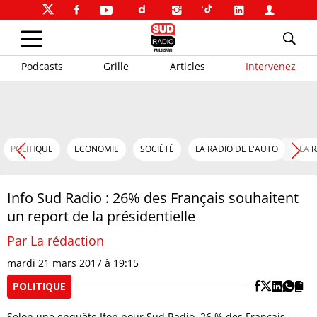
Podcasts
Grille
Articles
Intervenez
POLITIQUE
ECONOMIE
SOCIÉTÉ
LA RADIO DE L'AUTO
LA 
Info Sud Radio : 26% des Français souhaitent
un report de la présidentielle
Par La rédaction
mardi 21 mars 2017 à 19:15
POLITIQUE
Selon une enquête Ifop pour Sud Radio, 26 % des Français