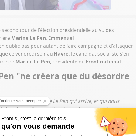
le second tour de l’élection présidentielle au vu des
rière
Marine Le
Pen
,
Emmanuel
en oublie pas pour autant de faire campagne et d’attaquer
ique ce vendredi soir au
Havre
, le candidat socialiste s’en
amme de
Marine Le
Pen
, présidente du
Front
national
.
en "ne créera que du désordre
st quand même Madame Le Pen qui arrive, et qui nous
 M
ais qui ne voit pas qu’il y a là une imposture et un
elle, qui a voulu mettre au pas les fonctionnaires de
u désordre et de la violence ?
", a-t-il lancé devant une