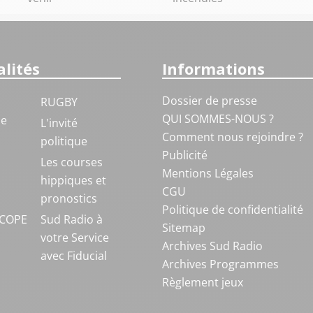
lités
Informations
Dossier de presse
RUGBY
QUI SOMMES-NOUS ?
ue
L'invité
Comment nous rejoindre ?
politique
Publicité
S
Les courses
Mentions Légales
hippiques et
CGU
pronostics
Politique de confidentialité
COPE
Sud Radio à
Sitemap
votre Service
Archives Sud Radio
avec Fiducial
Archives Programmes
Règlement jeux