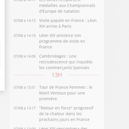
médailles aux Championnats
d'Europe de natation
Visite papale en France : Léon
07/08 à 14:15
XIV arrive à Paris
Léon XIV annonce son
07/08 à 14:10
programme de visite en
France
Cambriolages : une
07/08 à 14:09
recrudescence qui inquiète
les commerçants lyonnais
13H
Tour de France Femmes : le
07/08 à 13:51
Mont Ventoux pour une
première
"Retour en force" progressif
07/08 à 13:17
de la chaleur dans les
prochains jours en France
Léon XIV rencontrera des
07/08 à 13:09