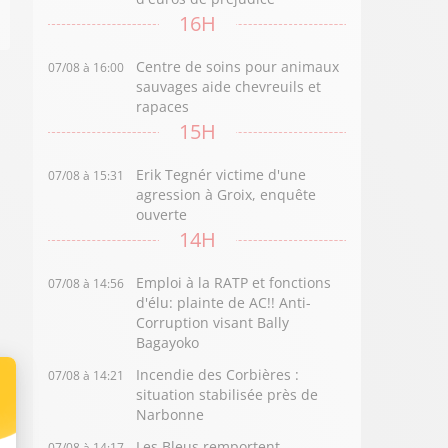
16H
Centre de soins pour animaux
07/08 à 16:00
sauvages aide chevreuils et
rapaces
15H
Erik Tegnér victime d'une
07/08 à 15:31
agression à Groix, enquête
ouverte
14H
Emploi à la RATP et fonctions
07/08 à 14:56
d'élu: plainte de AC!! Anti-
Corruption visant Bally
Bagayoko
Incendie des Corbières :
07/08 à 14:21
situation stabilisée près de
Narbonne
Les Bleus remportent
07/08 à 14:17