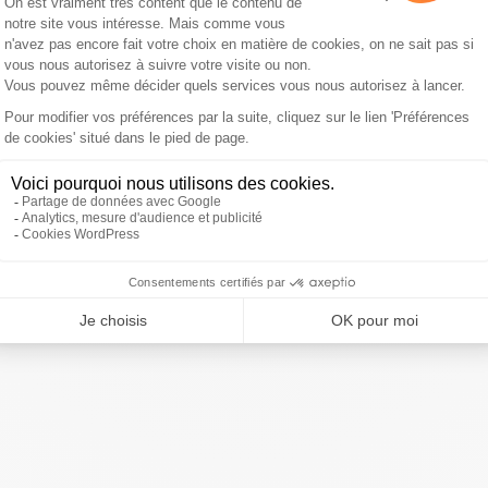
in de libérer le pire dans le
e libérer dans le pays c’est le pire, et notamment chez
postes de pouvoir, dans le pouvoir politique, dans
e voit pas que, demain, la préférence nationale, ce serait le
 !", s’est-il également insurgé.
ivre Sud Radio