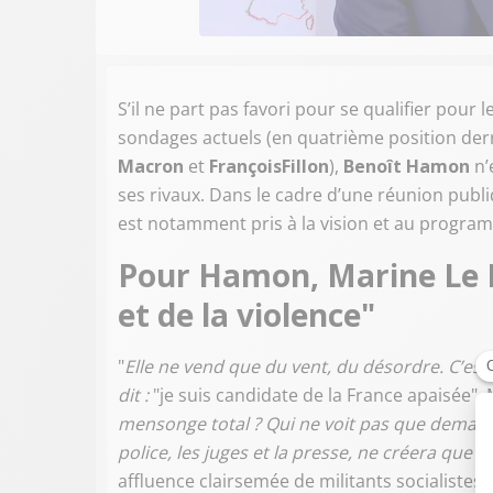
S’il ne part pas favori pour se qualifier pour 
sondages actuels (en quatrième position der
Macron
et
François
Fillon
),
Benoît Hamon
n’
ses rivaux. Dans le cadre d’une réunion publ
est notamment pris à la vision et au progr
Pour Hamon, Marine Le P
et de la violence"
"
Elle ne vend que du vent, du désordre. C’e
dit :
"je suis candidate de la France apaisée".
mensonge total ? Qui ne voit pas que demain, 
police, les juges et la presse, ne créera que d
affluence clairsemée de militants socialistes.