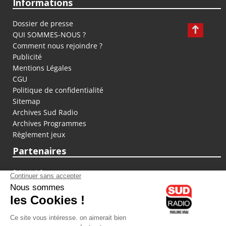
Informations
Dossier de presse
QUI SOMMES-NOUS ?
Comment nous rejoindre ?
Publicité
Mentions Légales
CGU
Politique de confidentialité
Sitemap
Archives Sud Radio
Archives Programmes
Règlement jeux
Partenaires
fiducial.fr
lyoncapitale.fr
olympique-et-lyonnais.com
L'application Iphone / Android