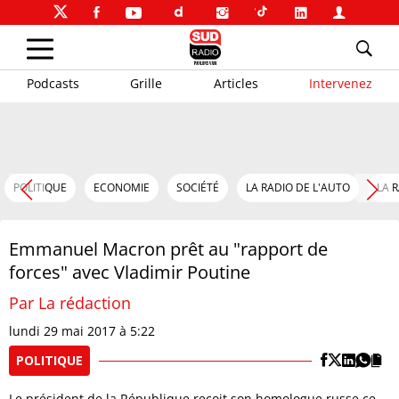
Podcasts
Grille
Articles
Intervenez
POLITIQUE
ECONOMIE
SOCIÉTÉ
LA RADIO DE L'AUTO
LA 
Emmanuel Macron prêt au "rapport de
forces" avec Vladimir Poutine
Par La rédaction
lundi 29 mai 2017 à 5:22
POLITIQUE
Le président de la République reçoit son homologue russe ce