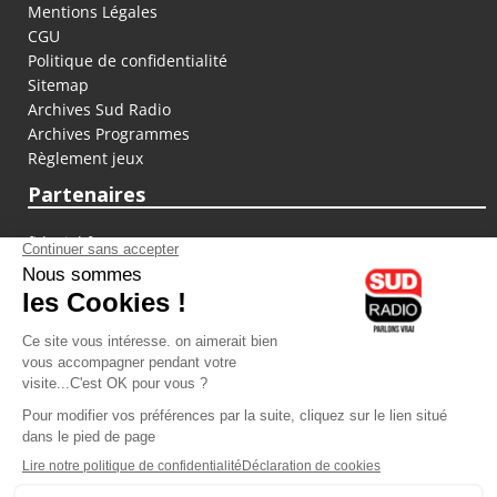
Mentions Légales
CGU
Politique de confidentialité
Sitemap
Archives Sud Radio
Archives Programmes
Règlement jeux
Partenaires
fiducial.fr
lyoncapitale.fr
olympique-et-lyonnais.com
L'application Iphone / Android
Téléchargez l'application
Les cookies