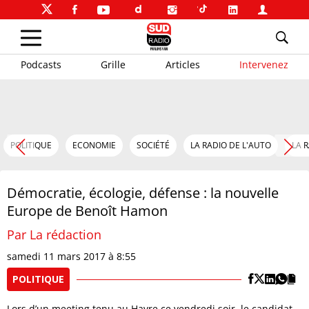
Podcasts
Grille
Articles
Intervenez
POLITIQUE
ECONOMIE
SOCIÉTÉ
LA RADIO DE L'AUTO
LA 
Démocratie, écologie, défense : la nouvelle
Europe de Benoît Hamon
Par La rédaction
samedi 11 mars 2017 à 8:55
POLITIQUE
Lors d’un meeting tenu au Havre ce vendredi soir, le candidat