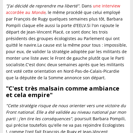
"J'ai décidé de reprendre ma liberté"
. Dans
une interview
accordée au
Monde
, le même procédé que celui employé
par François de Rugy quelques semaines plus tôt, Barbara
Pompili claque elle aussi la porte d'EELV.Si l'on rajoute le
départ de Jean-Vincent Placé, ce sont donc les trois
présidents des groupes écologistes au Parlement qui ont
quitté le navire.La cause est la même pour tous : impossible,
pour eux, de valider la stratégie adoptée par les militants de
monter une liste avec le Front de gauche plutôt que le Parti
socialiste.C'est donc deux semaines après que les militants
ont voté cette orientation en Nord-Pas-de-Calais-Picardie
que la députée de la Somme annonce son départ.
"C'est très malsain comme ambiance
et cela empire"
"Cette stratégie risque de nous orienter vers une victoire du
Front national
. Elle a été validée au niveau national par mon
parti : j’en tire les conséquences"
, poursuit Barbara Pompili,
qui précise toutefois qu'elle ne va pas rejoindre Ecologistes
!, comme l'ont fait François de Rugy et Jean-Vincent