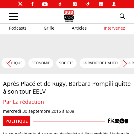
Podcasts
Grille
Articles
Intervenez
POLITIQUE
ECONOMIE
SOCIÉTÉ
LA RADIO DE L'AUTO
LA 
Après Placé et de Rugy, Barbara Pompili quitte
à son tour EELV
Par La rédaction
mercredi 30 septembre 2015 à 6:08
POLITIQUE
La co-présidente du groupe écologiste à l'Assemblée Nationale