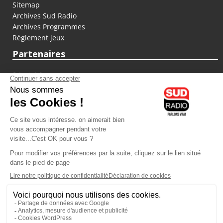
Sitemap
Archives Sud Radio
Archives Programmes
Règlement jeux
Partenaires
fiducial.fr
lyoncapitale.fr
olympique-et-lyonnais.com
L'application Iphone / Android
Téléchargez l'application
Les cookies
Gestion des cookies
Crédit photos : ©Sud Radio / Pierre Olivier